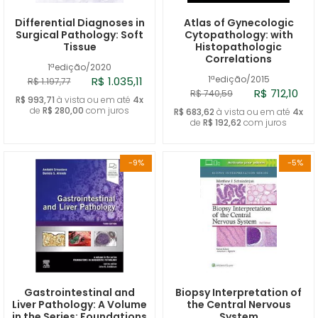
Differential Diagnoses in
Atlas of Gynecologic
Surgical Pathology: Soft
Cytopathology: with
Tissue
Histopathologic
Correlations
1ªedição/2020
1ªedição/2015
R$ 1.035,11
R$ 1.197,77
R$ 712,10
R$ 740,59
R$ 993,71
à vista ou em até
4x
de
R$ 280,00
com juros
R$ 683,62
à vista ou em até
4x
de
R$ 192,62
com juros
-9%
-5%
Gastrointestinal and
Biopsy Interpretation of
Liver Pathology: A Volume
the Central Nervous
in the Series: Foundations
System