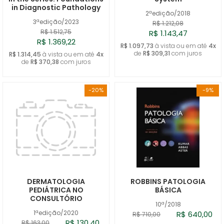
in Diagnostic Pathology
2ªedição/2018
3ªedição/2023
R$ 1.212,08
R$ 1.512,75
R$ 1.143,47
R$ 1.369,22
R$ 1.097,73
à vista ou em até
4x
de
R$ 309,31
com juros
R$ 1.314,45
à vista ou em até
4x
de
R$ 370,38
com juros
-20%
-9%
DERMATOLOGIA
ROBBINS PATOLOGIA
PEDIÁTRICA NO
BÁSICA
CONSULTÓRIO
10ª/2018
1ªedição/2020
R$ 640,00
R$ 710,00
R$ 130,40
R$ 163,00