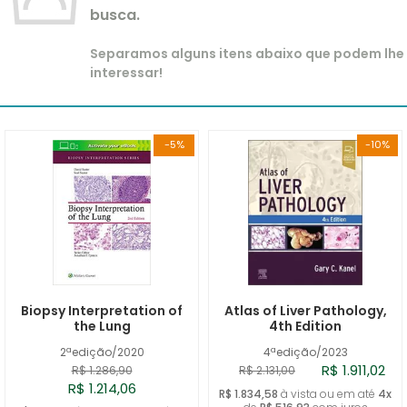
busca.
Separamos alguns itens abaixo que podem lhe
interessar!
-5%
-10%
Biopsy Interpretation of
Atlas of Liver Pathology,
the Lung
4th Edition
2ªedição/2020
4ªedição/2023
R$ 1.911,02
R$ 1.286,90
R$ 2.131,00
R$ 1.214,06
R$ 1.834,58
à vista ou em até
4x