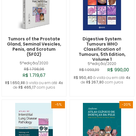
Tumors of the Prostate
Digestive System
Gland, Seminal Vesicles,
Tumours WHO
Penis, and Scrotum
Classification of
(5F02)
Tumours, 5th Edition,
Volume 1
5ªedição/2020
5ªedição/2020
R$ 1.798,96
R$ 990,00
R$ 1.093,39
R$ 1.719,67
R$ 950,40
à vista ou em até
4x
de
R$ 267,80
com juros
R$ 1.650,88
à vista ou em até
4x
de
R$ 465,17
com juros
-5%
-20%