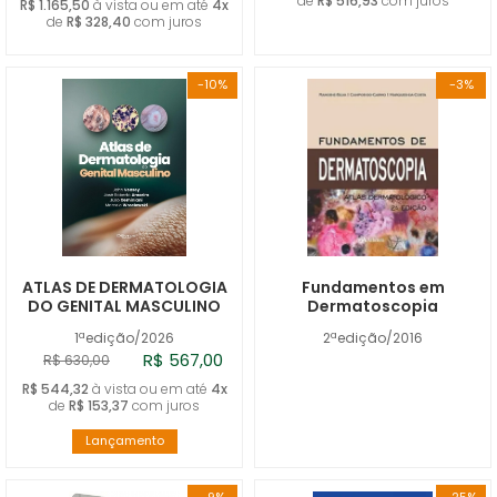
de
R$ 516,93
com juros
R$ 1.165,50
à vista ou em até
4x
de
R$ 328,40
com juros
-10%
-3%
ATLAS DE DERMATOLOGIA
Fundamentos em
DO GENITAL MASCULINO
Dermatoscopia
1ªedição/2026
2ªedição/2016
R$ 567,00
R$ 630,00
R$ 544,32
à vista ou em até
4x
de
R$ 153,37
com juros
Lançamento