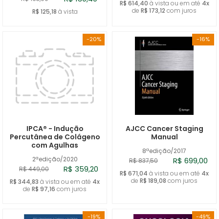
R$ 614,40
à vista ou em até
4x
de
R$ 173,12
com juros
R$ 125,18
à vista
-20%
-16%
IPCA® - Indução
AJCC Cancer Staging
Percutânea de Colágeno
Manual
com Agulhas
8ªedição/2017
2ªedição/2020
R$ 699,00
R$ 837,50
R$ 359,20
R$ 449,00
R$ 671,04
à vista ou em até
4x
de
R$ 189,08
com juros
R$ 344,83
à vista ou em até
4x
de
R$ 97,16
com juros
-19%
-49%