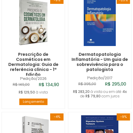
-9%
-25%
Prescrição de
Dermatopatologia
Cosméticos em
Inflamatória - Um guia de
Dermatologia: Guia de
sobrevivência para o
referência clínica - 1ª
patologista
Edição
1ªedição/2017
1ªedição/2026
R$ 295,00
R$ 134,90
R$ 395,00
R$ 149,00
R$ 283,20
à vista ou em até
4x
R$ 129,50
à vista
de
R$ 79,80
com juros
Lançamento
-4%
-9%