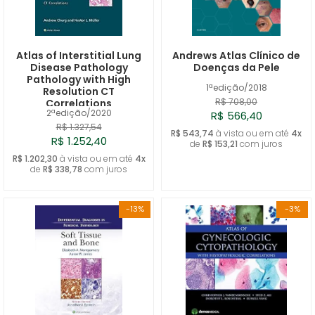
Atlas of Interstitial Lung
Andrews Atlas Clínico de
Disease Pathology
Doenças da Pele
Pathology with High
1ªedição/2018
Resolution CT
R$ 708,00
Correlations
2ªedição/2020
R$ 566,40
R$ 1.327,54
R$ 543,74
à vista ou em até
4x
R$ 1.252,40
de
R$ 153,21
com juros
R$ 1.202,30
à vista ou em até
4x
de
R$ 338,78
com juros
-13%
-3%