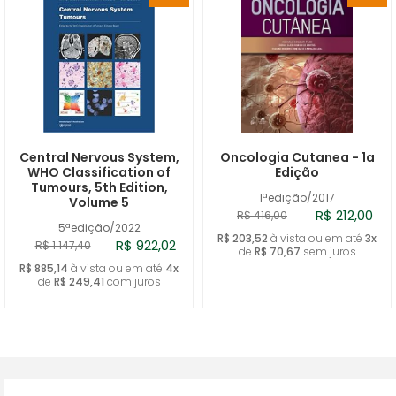
Central Nervous System,
Oncologia Cutanea - 1a
WHO Classification of
Edição
Tumours, 5th Edition,
1ªedição/2017
Volume 5
R$ 212,00
R$ 416,00
5ªedição/2022
R$ 203,52
à vista ou em até
3x
R$ 922,02
R$ 1.147,40
de
R$ 70,67
sem juros
R$ 885,14
à vista ou em até
4x
de
R$ 249,41
com juros