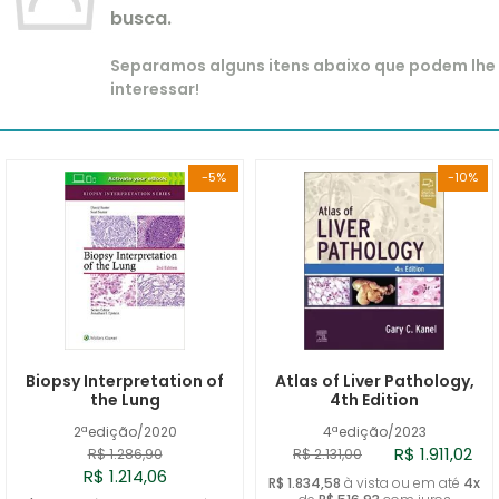
busca.
Separamos alguns itens abaixo que podem lhe
interessar!
-5%
-10%
Biopsy Interpretation of
Atlas of Liver Pathology,
the Lung
4th Edition
2ªedição/2020
4ªedição/2023
R$ 1.911,02
R$ 1.286,90
R$ 2.131,00
R$ 1.214,06
R$ 1.834,58
à vista ou em até
4x