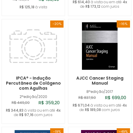
R$ 614,40
à vista ou em até
4x
de
R$ 173,12
com juros
R$ 125,18
à vista
-20%
-16%
IPCA® - Indução
AJCC Cancer Staging
Percutânea de Colágeno
Manual
com Agulhas
8ªedição/2017
2ªedição/2020
R$ 699,00
R$ 837,50
R$ 359,20
R$ 449,00
R$ 671,04
à vista ou em até
4x
de
R$ 189,08
com juros
R$ 344,83
à vista ou em até
4x
de
R$ 97,16
com juros
-19%
-49%