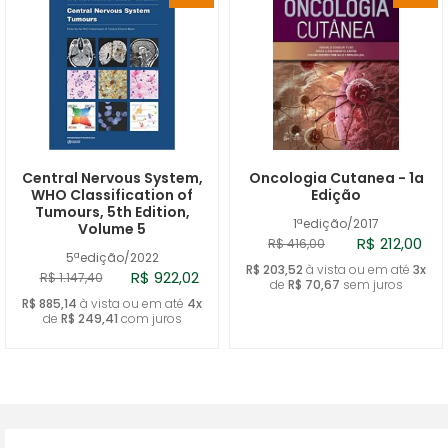
Central Nervous System,
Oncologia Cutanea - 1a
WHO Classification of
Edição
Tumours, 5th Edition,
1ªedição/2017
Volume 5
R$ 212,00
R$ 416,00
5ªedição/2022
R$ 203,52
à vista ou em até
3x
R$ 922,02
R$ 1.147,40
de
R$ 70,67
sem juros
R$ 885,14
à vista ou em até
4x
de
R$ 249,41
com juros