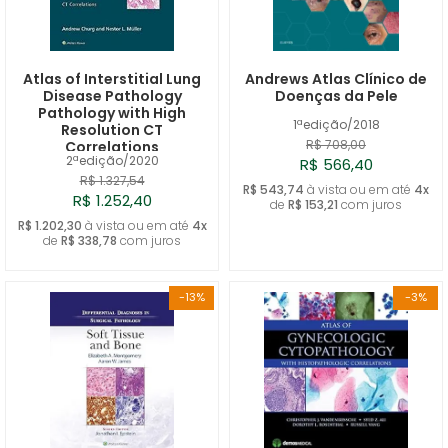
Atlas of Interstitial Lung
Andrews Atlas Clínico de
Disease Pathology
Doenças da Pele
Pathology with High
1ªedição/2018
Resolution CT
R$ 708,00
Correlations
2ªedição/2020
R$ 566,40
R$ 1.327,54
R$ 543,74
à vista ou em até
4x
R$ 1.252,40
de
R$ 153,21
com juros
R$ 1.202,30
à vista ou em até
4x
de
R$ 338,78
com juros
-13%
-3%