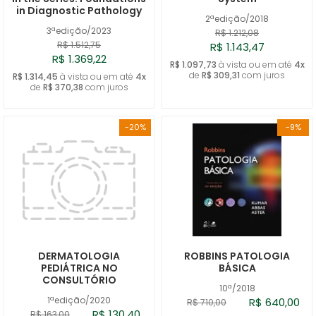
in Diagnostic Pathology
2ªedição/2018
3ªedição/2023
R$ 1.212,08
R$ 1.512,75
R$ 1.143,47
R$ 1.369,22
R$ 1.097,73
à vista ou em até
4x
de
R$ 309,31
com juros
R$ 1.314,45
à vista ou em até
4x
de
R$ 370,38
com juros
-20%
-9%
DERMATOLOGIA
ROBBINS PATOLOGIA
PEDIÁTRICA NO
BÁSICA
CONSULTÓRIO
10ª/2018
1ªedição/2020
R$ 640,00
R$ 710,00
R$ 130,40
R$ 163,00