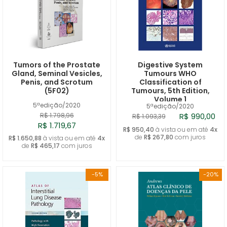
Tumors of the Prostate
Digestive System
Gland, Seminal Vesicles,
Tumours WHO
Penis, and Scrotum
Classification of
(5F02)
Tumours, 5th Edition,
Volume 1
5ªedição/2020
5ªedição/2020
R$ 1.798,96
R$ 990,00
R$ 1.093,39
R$ 1.719,67
R$ 950,40
à vista ou em até
4x
de
R$ 267,80
com juros
R$ 1.650,88
à vista ou em até
4x
de
R$ 465,17
com juros
-5%
-20%