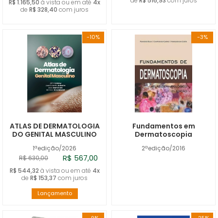
de
R$ 516,93
com juros
R$ 1.165,50
à vista ou em até
4x
de
R$ 328,40
com juros
-10%
-3%
ATLAS DE DERMATOLOGIA
Fundamentos em
DO GENITAL MASCULINO
Dermatoscopia
1ªedição/2026
2ªedição/2016
R$ 567,00
R$ 630,00
R$ 544,32
à vista ou em até
4x
de
R$ 153,37
com juros
Lançamento