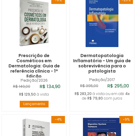
-9%
-25%
Prescrição de
Dermatopatologia
Cosméticos em
Inflamatória - Um guia de
Dermatologia: Guia de
sobrevivência para o
referência clínica - 1ª
patologista
Edição
1ªedição/2017
1ªedição/2026
R$ 295,00
R$ 134,90
R$ 395,00
R$ 149,00
R$ 283,20
à vista ou em até
4x
R$ 129,50
à vista
de
R$ 79,80
com juros
Lançamento
-4%
-9%