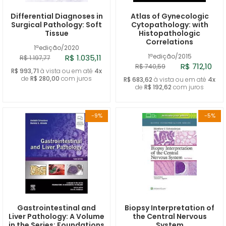
Differential Diagnoses in
Atlas of Gynecologic
Surgical Pathology: Soft
Cytopathology: with
Tissue
Histopathologic
Correlations
1ªedição/2020
1ªedição/2015
R$ 1.035,11
R$ 1.197,77
R$ 712,10
R$ 740,59
R$ 993,71
à vista ou em até
4x
de
R$ 280,00
com juros
R$ 683,62
à vista ou em até
4x
de
R$ 192,62
com juros
-9%
-5%
Gastrointestinal and
Biopsy Interpretation of
Liver Pathology: A Volume
the Central Nervous
in the Series: Foundations
System