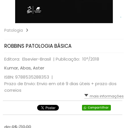
Patologia
ROBBINS PATOLOGIA BÁSICA
Editora: Elsevier-Brasil |
Publicação: 10ª/2018
Kumar, Abas, Aster
ISBN: 9788535288353 |
Prazo de Envio: Envio em até 9 dias úteis + prazo dos
correios
mais informações
Compartilhar
de: R$
710,00