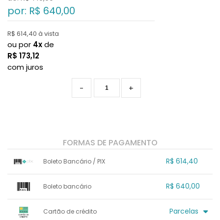
por: R$
640,00
R$ 614,40 à vista
ou por
4x
de
R$
173,12
com juros
-
+
FORMAS DE PAGAMENTO
R$ 614,40
Boleto Bancário / PIX
1x sem juros de R$ 614,40
.
.
.
.
R$ 640,00
Boleto bancário
.
.
.
.
.
.
.
x sem juros de R$ 0,00
.
.
.
.
Parcelas
Cartão de crédito
.
.
.
.
.
.