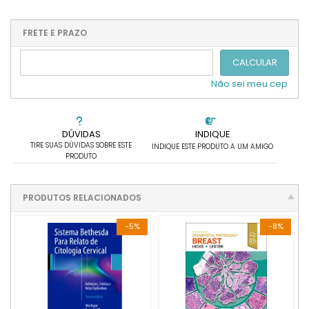
.
1x sem juros de R$ 640,00
4x com juros de R$ 173,12
2x sem juros de R$ 320,00
.
.
FRETE E PRAZO
.
.
.
.
3x sem juros de R$ 213,33
.
.
CALCULAR
Não sei meu cep
DÚVIDAS
INDIQUE
TIRE SUAS DÚVIDAS SOBRE ESTE
INDIQUE ESTE PRODUTO A UM AMIGO
PRODUTO
PRODUTOS RELACIONADOS
-5%
-8%