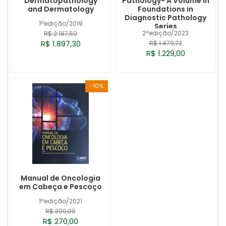
Dermatopathology
Pathology- A Volume in
and Dermatology
Foundations in
Diagnostic Pathology
1ªedição/2019
Series
2ªedição/2023
R$ 2.187,50
R$ 1.897,30
R$ 1.479,73
R$ 1.229,00
-10%
Manual de Oncologia
em Cabeça e Pescoço
1ªedição/2021
R$ 300,00
R$ 270,00