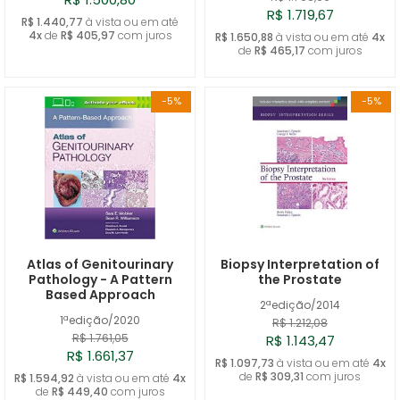
R$ 1.719,67
R$ 1.440,77
à vista ou em até
4x
de
R$ 405,97
com juros
R$ 1.650,88
à vista ou em até
4x
de
R$ 465,17
com juros
-5%
-5%
Atlas of Genitourinary
Biopsy Interpretation of
Pathology - A Pattern
the Prostate
Based Approach
2ªedição/2014
1ªedição/2020
R$ 1.212,08
R$ 1.761,05
R$ 1.143,47
R$ 1.661,37
R$ 1.097,73
à vista ou em até
4x
de
R$ 309,31
com juros
R$ 1.594,92
à vista ou em até
4x
de
R$ 449,40
com juros