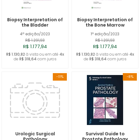
A - Z
Biopsy Interpretation of
Biopsy Interpretation of
the Bladder
the Bone Marrow
4ª edição/2023
1ª edição/2023
R$ 1.291,93
R$ 1.291,93
R$ 1.177,94
R$ 1.177,94
R$ 1.130,82
à vista ou em até
4x
R$ 1.130,82
à vista ou em até
4x
de
R$ 318,64
com juros
de
R$ 318,64
com juros
-11%
-8%
Urologic Surgical
Survival Guide to
Pathology
Prostate Pathology