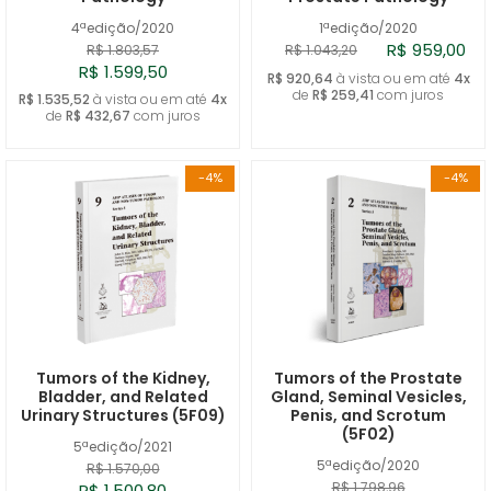
4ªedição/2020
1ªedição/2020
R$ 959,00
R$ 1.803,57
R$ 1.043,20
R$ 1.599,50
R$ 920,64
à vista ou em até
4x
de
R$ 259,41
com juros
R$ 1.535,52
à vista ou em até
4x
de
R$ 432,67
com juros
-4%
-4%
Tumors of the Kidney,
Tumors of the Prostate
Bladder, and Related
Gland, Seminal Vesicles,
Urinary Structures (5F09)
Penis, and Scrotum
(5F02)
5ªedição/2021
5ªedição/2020
R$ 1.570,00
R$ 1.798,96
R$ 1.500,80