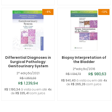
-8%
-13%
Differential Diagnoses in
Biopsy Interpretation of
Surgical Pathology:
the Bladder
Genitourinary System
2ªedição/2016
2ª edição/2021
R$ 980,63
R$ 1.134,73
R$ 1.359,93
R$ 941,40
à vista ou em até
4x
R$ 1.239,94
de
R$ 265,26
com juros
R$ 1.190,34
à vista ou em até
4x
de
R$ 335,41
com juros