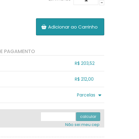
-
Adicionar ao Carrinho
DE PAGAMENTO
R$ 203,52
.
.
.
.
R$ 212,00
.
.
.
.
.
Parcelas
.
3x sem juros de R$ 70,67
.
.
.
.
.
.
.
.
calcular
Não sei meu cep