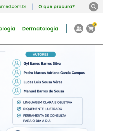
vromed.com.br
0
ologia
Dermatologia