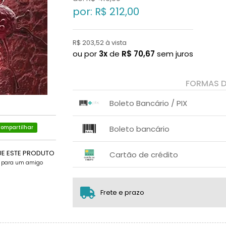
por: R$
212,00
R$ 203,52 à vista
ou por
3x
de
R$
70,67
sem juros
FORMAS 
Boleto Bancário / PIX
1x sem juros de R$ 203,52
.
.
.
.
Boleto bancário
ompartilhar
.
.
x sem juros de R$ 0,00
.
.
.
UE ESTE PRODUTO
.
Cartão de crédito
.
.
e para um amigo
1x sem juros de R$ 212,00
2x sem juros de R$ 106,00
.
Frete e prazo