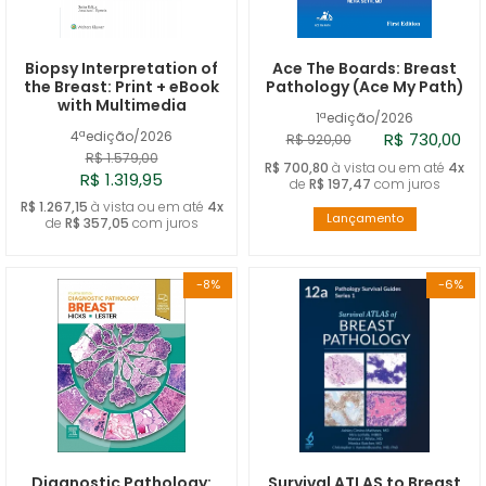
A - Z
Biopsy Interpretation of
Ace The Boards: Breast
the Breast: Print + eBook
Pathology (Ace My Path)
with Multimedia
1ªedição/2026
4ªedição/2026
R$ 730,00
R$ 920,00
R$ 1.579,00
R$ 700,80
à vista ou em até
4x
R$ 1.319,95
de
R$ 197,47
com juros
R$ 1.267,15
à vista ou em até
4x
Lançamento
de
R$ 357,05
com juros
-8%
-6%
Diagnostic Pathology:
Survival ATLAS to Breast