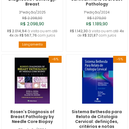
Breast
Pathology
3ªedição/2025
1ªedição/2024
R$ 2.298,90
R$ 1.279,00
R$ 2.098,90
R$ 1.189,90
R$ 2.014,94
à vista ou em até
R$ 1.142,30
à vista ou em até
4x
4x
de
R$ 567,76
com juros
de
R$ 321,87
com juros
Lançamento
-6%
-5%
Rosen's Diagnosis of
Sistema Bethesda para
Breast Pathology by
Relato de Citologia
Needle Core Biopsy
Cervical: definições,
critérios e notas