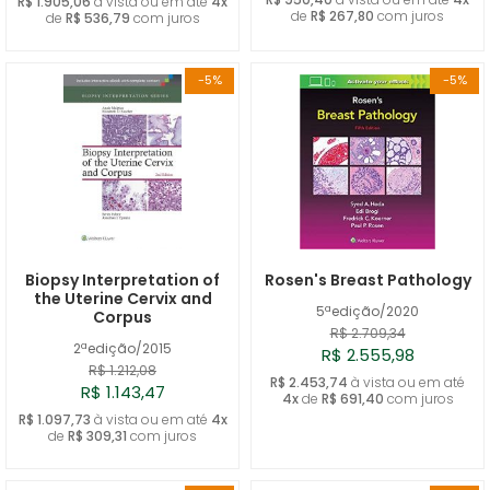
R$ 1.905,06
à vista ou em até
4x
de
R$ 267,80
com juros
de
R$ 536,79
com juros
-5%
-5%
Biopsy Interpretation of
Rosen's Breast Pathology
the Uterine Cervix and
5ªedição/2020
Corpus
R$ 2.709,34
2ªedição/2015
R$ 2.555,98
R$ 1.212,08
R$ 2.453,74
à vista ou em até
R$ 1.143,47
4x
de
R$ 691,40
com juros
R$ 1.097,73
à vista ou em até
4x
de
R$ 309,31
com juros