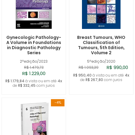
Gynecologic Pathology-
Breast Tumours, WHO
A Volume in Foundations
Classification of
in Diagnostic Pathology
Tumours, 5th Edition,
Series
Volume 2
2ªedição/2023
5ªedição/2020
R$ 990,00
R$ 1.479,73
R$ 1.093,39
R$ 1.229,00
R$ 950,40
à vista ou em até
4x
de
R$ 267,80
com juros
R$ 1.179,84
à vista ou em até
4x
de
R$ 332,45
com juros
-4%