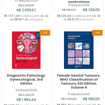
5ª edição/2024
explicativas
3ªedição/2018
R$ 2.203,45
R$ 339,00
R$ 2.059,67
R$ 359,00
R$ 1.977,28
à vista ou em até
4x
R$ 325,44
à vista ou em até
4x
de
R$ 557,14
com juros
de
R$ 91,70
com juros
-11%
-9%
Diagnostic Pathology:
Female Genital Tumours,
Gynecological, 3rd
WHO Classification of
Edition
Tumours, 5th Edition,
Volume 4
3ªedição/2023
5ªedição/2020
R$ 2.243,75
R$ 990,00
R$ 1.093,39
R$ 1.984,44
R$ 950,40
à vista ou em até
4x