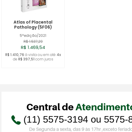
Atlas of Placental
Pathology (5F06)
5ªedição/2021
R$ 1.537,29
R$ 1.469,54
R$ 1.410,76
à vista ou em até
4x
de
R$ 397,51
com juros