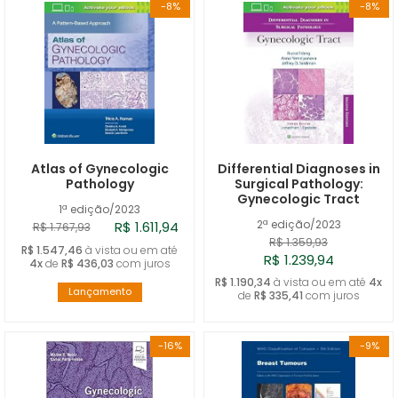
-8%
-8%
Atlas of Gynecologic
Differential Diagnoses in
Pathology
Surgical Pathology:
Gynecologic Tract
1ª edição/2023
2ª edição/2023
R$ 1.611,94
R$ 1.767,93
R$ 1.359,93
R$ 1.547,46
à vista ou em até
R$ 1.239,94
4x
de
R$ 436,03
com juros
R$ 1.190,34
à vista ou em até
4x
Lançamento
de
R$ 335,41
com juros
-16%
-9%