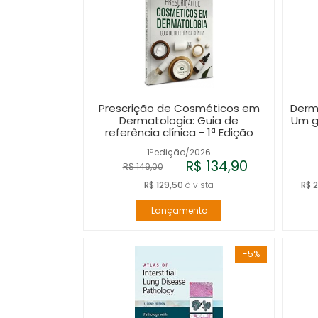
Prescrição de Cosméticos em
Derm
Dermatologia: Guia de
Um g
referência clínica - 1ª Edição
1ªedição/2026
R$ 134,90
R$ 149,00
R$ 129,50
à vista
R$ 
Lançamento
-5%