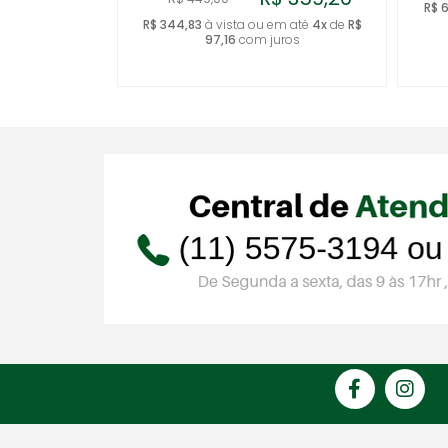
R$ 
R$ 344,83
à vista ou em até
4x
de
R$
97,16
com juros