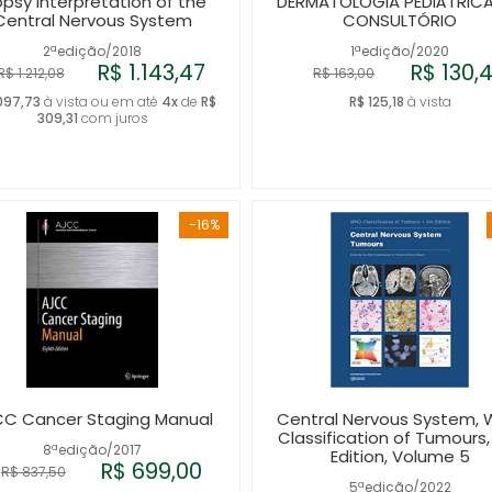
opsy Interpretation of the
DERMATOLOGIA PEDIÁTRIC
Central Nervous System
CONSULTÓRIO
2ªedição/2018
1ªedição/2020
R$ 1.143,47
R$ 130,
R$ 1.212,08
R$ 163,00
.097,73
à vista ou em até
4x
de
R$
R$ 125,18
à vista
309,31
com juros
-16%
C Cancer Staging Manual
Central Nervous System,
Classification of Tumours,
8ªedição/2017
Edition, Volume 5
R$ 699,00
R$ 837,50
5ªedição/2022