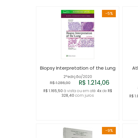
-5%
Biopsy Interpretation of the Lung
At
2ªedição/2020
R$ 1.214,06
R$ 1.286,90
R$ 1.165,50
à vista ou em até
4x
de
R$
328,40
com juros
R$ 1
-9%