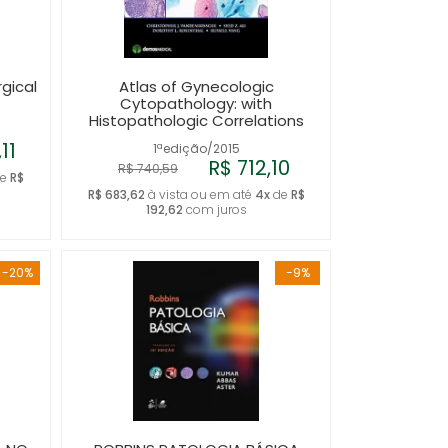
rgical
Atlas of Gynecologic
Cytopathology: with
Histopathologic Correlations
11
1ªedição/2015
R$ 712,10
R$ 740,59
e
R$
R$ 683,62
à vista ou em até
4x
de
R$
192,62
com juros
-20%
-9%