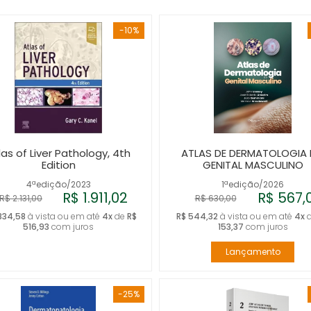
-10%
las of Liver Pathology, 4th
ATLAS DE DERMATOLOGIA
Edition
GENITAL MASCULINO
4ªedição/2023
1ªedição/2026
R$ 1.911,02
R$ 567,
R$ 2.131,00
R$ 630,00
.834,58
à vista ou em até
4x
de
R$
R$ 544,32
à vista ou em até
4x
516,93
com juros
153,37
com juros
Lançamento
-25%