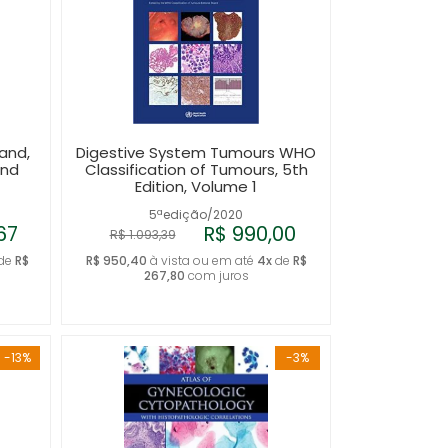
and,
Digestive System Tumours WHO
and
Classification of Tumours, 5th
Edition, Volume 1
5ªedição/2020
67
R$ 990,00
R$ 1.093,39
de
R$
R$ 950,40
à vista ou em até
4x
de
R$
267,80
com juros
-13%
-3%