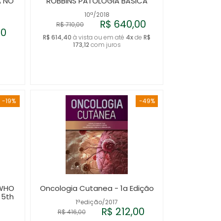
A NO
ROBBINS PATOLOGIA BÁSICA
10ª/2018
R$ 640,00
R$ 710,00
40
R$ 614,40
à vista ou em até
4x
de
R$
173,12
com juros
-19%
-49%
 WHO
Oncologia Cutanea - 1a Edição
 5th
1ªedição/2017
R$ 212,00
R$ 416,00