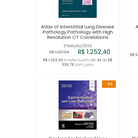
Atlas of Interstitial Lung Disease
A
Pathology Pathology with High
Resolution CT Correlations
2ªedição/2020
R$ 1.252,40
R$ 1.327,54
R$ 
R$ 1.202,30
à vista ou em até
4x
de
R$
338,78
com juros
-9%