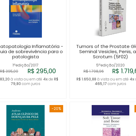
atopatologia Inflamatória -
Tumors of the Prostate Gl
uia de sobrevivência para o
Seminal Vesicles, Penis, 
patologista
Scrotum (5F02)
1ªedição/2017
5ªedição/2020
R$ 295,00
R$ 1.719,
R$ 395,00
R$ 1.798,96
283,20
à vista ou em até
4x
de
R$
R$ 1.650,88
à vista ou em até
4x
79,80
com juros
465,17
com juros
-20%