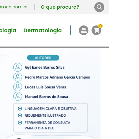
vromed.com.br
0
ologia
Dermatologia