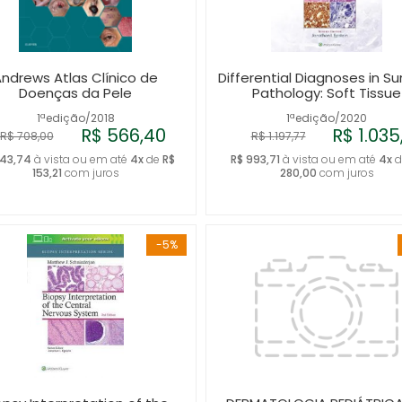
ndrews Atlas Clínico de
Differential Diagnoses in Su
Doenças da Pele
Pathology: Soft Tissue
1ªedição/2018
1ªedição/2020
R$ 566,40
R$ 1.035,
R$ 708,00
R$ 1.197,77
543,74
à vista ou em até
4x
de
R$
R$ 993,71
à vista ou em até
4x
d
153,21
com juros
280,00
com juros
-5%