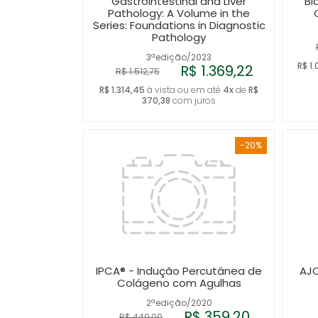
Gastrointestinal and Liver
Bi
Pathology: A Volume in the
Series: Foundations in Diagnostic
Pathology
3ªedição/2023
R$ 1
R$ 1.369,22
R$ 1.512,75
R$ 1.314,45
à vista ou em até
4x
de
R$
370,38
com juros
-20%
IPCA® - Indução Percutânea de
AJC
Colágeno com Agulhas
2ªedição/2020
R$ 359,20
R$ 449,00