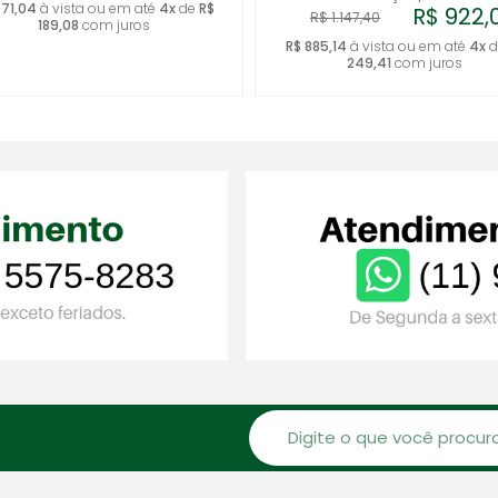
671,04
à vista ou em até
4x
de
R$
R$ 922,
R$ 1.147,40
189,08
com juros
R$ 885,14
à vista ou em até
4x
d
249,41
com juros