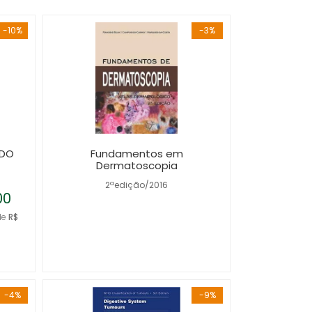
-10%
-3%
 DO
Fundamentos em
Dermatoscopia
2ªedição/2016
00
de
R$
-4%
-9%