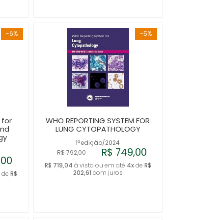
-6%
-5%
for
WHO REPORTING SYSTEM FOR
and
LUNG CYTOPATHOLOGY
gy
1ªedição/2024
R$ 749,00
R$ 792,00
,00
R$ 719,04
à vista ou em até
4x
de
R$
202,61
com juros
x
de
R$