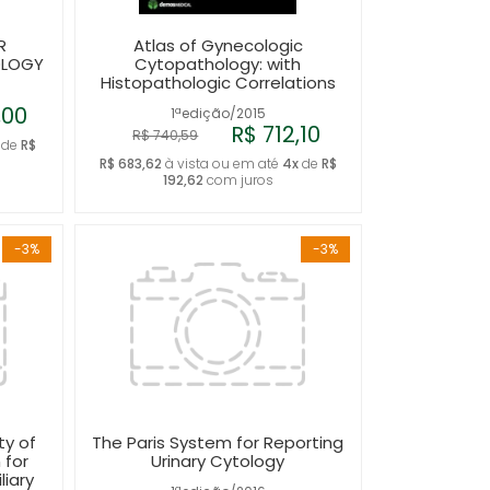
R
Atlas of Gynecologic
OLOGY
Cytopathology: with
Histopathologic Correlations
,00
1ªedição/2015
R$ 712,10
R$ 740,59
de
R$
R$ 683,62
à vista ou em até
4x
de
R$
192,62
com juros
-3%
-3%
ty of
The Paris System for Reporting
 for
Urinary Cytology
liary