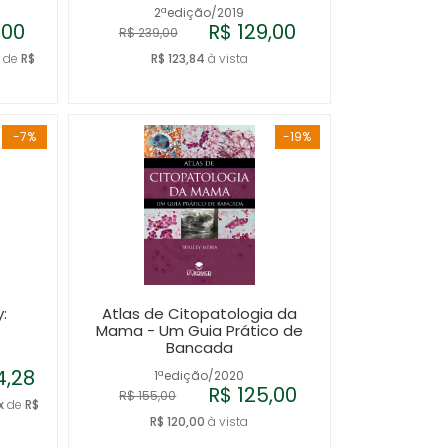
2ªedição/2019
,00
R$ 129,00
R$ 239,00
x
de
R$
R$ 123,84
à vista
-7%
-19%
:
Atlas de Citopatologia da
Mama - Um Guia Prático de
Bancada
4,28
1ªedição/2020
R$ 125,00
R$ 155,00
x
de
R$
R$ 120,00
à vista