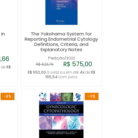
 in
The Yokohama System for
Reporting Endometrial Cytology
Definitions, Criteria, and
Explanatory Notes
3,66
1ªedição/2022
R$ 575,00
R$ 623,75
x
de
R$
R$ 552,00
à vista ou em até
4x
de
R$
155,54
com juros
-8%
-3%