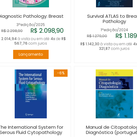
Diagnostic Pathology: Breast
Survival ATLAS to Brea
Pathology
3ªedição/2025
R$ 2.098,90
1ªedição/2024
R$ 2.298,90
R$ 1.18
R$ 1.279,00
 2.014,94
à vista ou em até
4x
de
R$
567,76
com juros
R$ 1.142,30
à vista ou em até
4
321,87
com juros
Lançamento
-6%
The International System for
Manual de Citopatolo
Serous Fluid Cytopathology
Diagnóstica (portugu