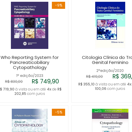
-9%
Who Reporting System for
Citologia Clínica do Tr
Pancreaticobiliary
Genital Feminino
Cytopathology
2ªedição/2020
R$ 369
1ª edição/2023
R$ 419,00
R$ 749,90
R$ 830,00
R$ 355,10
à vista ou em até
4x
100,06
com juros
$ 719,90
à vista ou em até
4x
de
R$
202,85
com juros
-5%