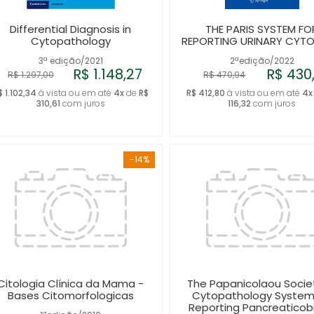
Differential Diagnosis in
THE PARIS SYSTEM FO
Cytopathology
REPORTING URINARY CYT
3ª edição/2021
2ªedição/2022
R$ 1.148,27
R$ 430
R$ 1.297,00
R$ 470,94
$ 1.102,34
à vista ou em até
4x
de
R$
R$ 412,80
à vista ou em até
4x
310,61
com juros
116,32
com juros
-14%
Citologia Clínica da Mama -
The Papanicolaou Socie
Bases Citomorfologicas
Cytopathology System
Reporting Pancreaticobi