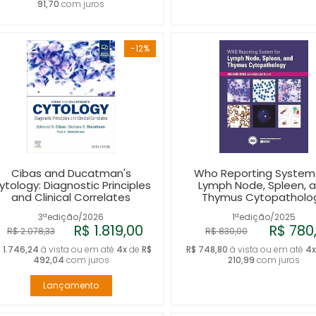
91,70
com juros
-12%
Cibas and Ducatman's
Who Reporting System 
ytology: Diagnostic Principles
Lymph Node, Spleen, 
and Clinical Correlates
Thymus Cytopatholo
3ªedição/2026
1ªedição/2025
R$ 1.819,00
R$ 780
R$ 2.078,33
R$ 830,00
 1.746,24
à vista ou em até
4x
de
R$
R$ 748,80
à vista ou em até
4
492,04
com juros
210,99
com juros
Lançamento