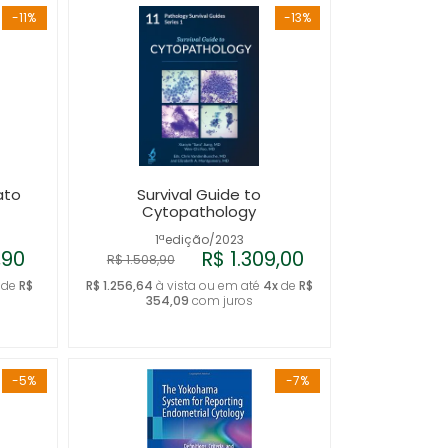
-11%
-13%
ato
Survival Guide to
Cytopathology
1ªedição/2023
,90
R$ 1.309,00
R$ 1.508,90
de
R$
R$ 1.256,64
à vista ou em até
4x
de
R$
354,09
com juros
-5%
-7%