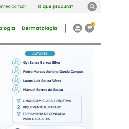
vromed.com.br
0
ologia
Dermatologia