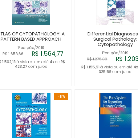
TLAS OF CYTOPATHOLOGY: A
Differential Diagnoses
PATTERN BASED APPROACH
Surgical Pathology:
Cytopathology
1ªedição/2019
R$ 1.564,77
1ªedição/2019
R$ 1.658,66
R$ 1.20
R$ 1.275,88
$ 1.502,18
à vista ou em até
4x
de
R$
423,27
com juros
R$ 1.155,51
à vista ou em até
4
325,59
com juros
-11%