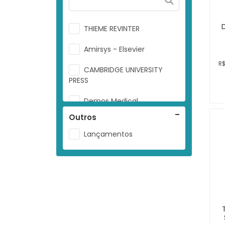
THIEME REVINTER
Amirsys - Elsevier
R$
CAMBRIDGE UNIVERSITY
PRESS
Demos Medical
Outros
Elsevier
Lançamentos
Innovative Pathology Press
Livromed Paulista
Manole
Springer
THIEME REVINTER