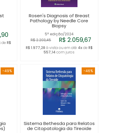
A - Z
st
Rosen's Diagnosis of Breast
Pathology by Needle Core
Biopsy
9,90
5ª edição/2024
R$ 2.059,67
R$ 2.203,45
x
de
R$
R$ 1.977,28
à vista ou em até
4x
de
R$
557,14
com juros
-49%
-46%
gia
Sistema Bethesda para Relatos
ês)
de Citopatologia da Tireoide