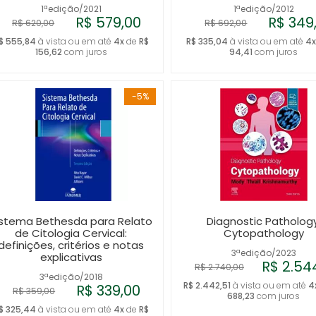
1ªedição/2021
1ªedição/2012
R$ 579,00
R$ 349
R$ 620,00
R$ 692,00
$ 555,84
à vista ou em até
4x
de
R$
R$ 335,04
à vista ou em até
4
156,62
com juros
94,41
com juros
-5%
istema Bethesda para Relato
Diagnostic Pathology
de Citologia Cervical:
Cytopathology
definições, critérios e notas
3ªedição/2023
explicativas
R$ 2.54
R$ 2.740,00
3ªedição/2018
R$ 2.442,51
à vista ou em até
4
R$ 339,00
R$ 359,00
688,23
com juros
$ 325,44
à vista ou em até
4x
de
R$