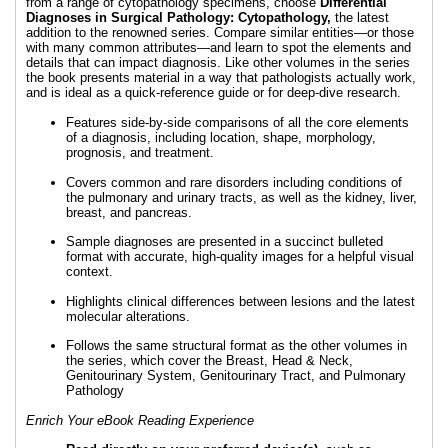
from a range of cytopathology specimens, choose
Differential
Diagnoses in Surgical Pathology: Cytopathology,
the latest
addition to the renowned series. Compare similar entities—or those
with many common attributes—and learn to spot the elements and
details that can impact diagnosis. Like other volumes in the series
the book presents material in a way that pathologists actually work,
and is ideal as a quick-reference guide or for deep-dive research.
Features side-by-side comparisons of all the core elements
of a diagnosis, including location, shape, morphology,
prognosis, and treatment.
Covers common and rare disorders including conditions of
the pulmonary and urinary tracts, as well as the kidney, liver,
breast, and pancreas.
Sample diagnoses are presented in a succinct bulleted
format with accurate, high-quality images for a helpful visual
context.
Highlights clinical differences between lesions and the latest
molecular alterations.
Follows the same structural format as the other volumes in
the series, which cover the Breast, Head & Neck,
Genitourinary System, Genitourinary Tract, and Pulmonary
Pathology
Enrich Your eBook Reading Experience