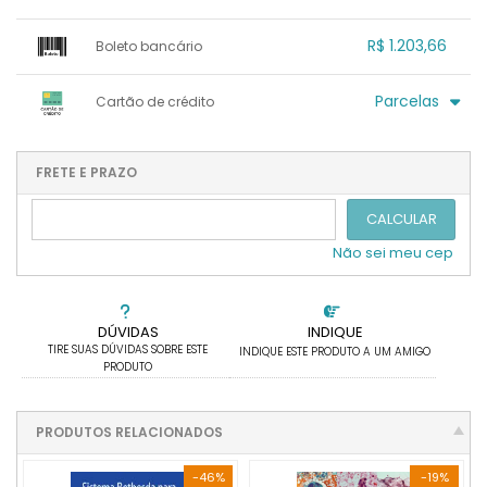
1x sem juros de R$ 1.155,51
.
.
.
.
R$ 1.203,66
Boleto bancário
.
.
.
.
.
.
.
x sem juros de R$ 0,00
.
.
.
.
Parcelas
Cartão de crédito
.
.
.
.
.
.
.
1x sem juros de R$ 1.203,66
4x com juros de R$ 325,59
2x sem juros de R$ 601,83
.
.
FRETE E PRAZO
.
.
.
.
3x sem juros de R$ 401,22
.
.
CALCULAR
Não sei meu cep
DÚVIDAS
INDIQUE
TIRE SUAS DÚVIDAS SOBRE ESTE
INDIQUE ESTE PRODUTO A UM AMIGO
PRODUTO
PRODUTOS RELACIONADOS
-46%
-19%