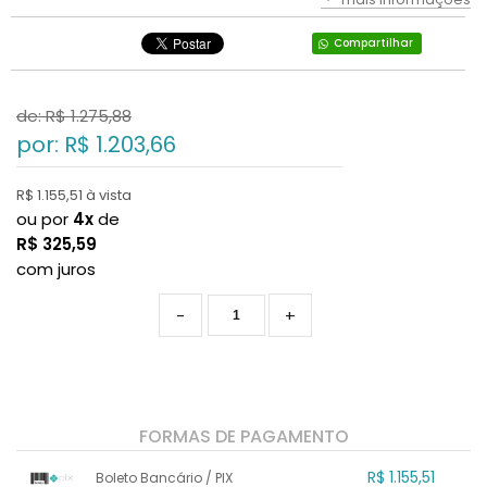
Compartilhar
de: R$
1.275,88
por: R$
1.203,66
R$ 1.155,51 à vista
ou por
4x
de
R$
325,59
com juros
-
+
FORMAS DE PAGAMENTO
R$ 1.155,51
Boleto Bancário / PIX