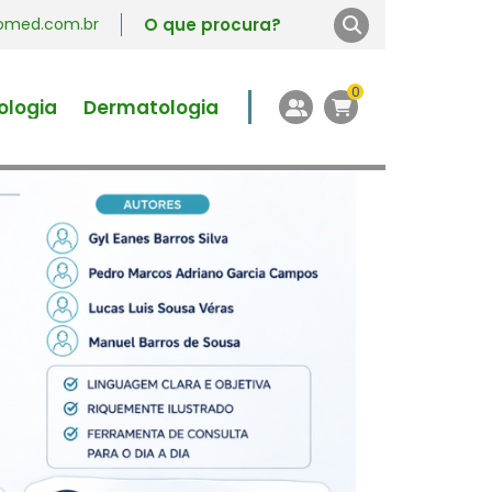
vromed.com.br
0
ologia
Dermatologia