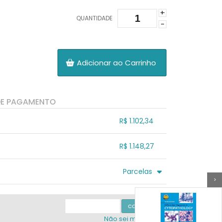
+
QUANTIDADE
-
Adicionar ao Carrinho
DE PAGAMENTO
R$ 1.102,34
.
.
.
.
R$ 1.148,27
.
.
.
.
.
Parcelas
.
>
3x sem juros de R$ 382,76
.
.
.
.
.
.
.
4x com juros de R$ 310,61
.
calcular
Não sei meu cep