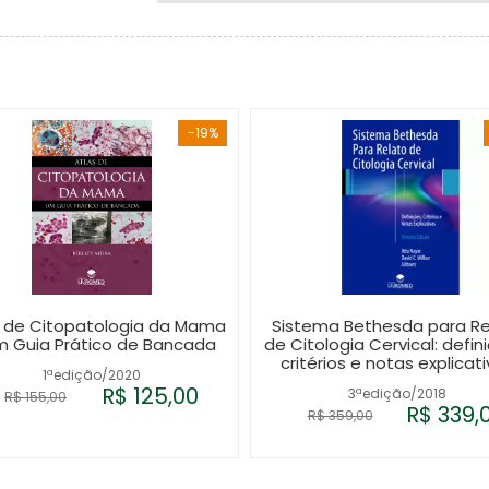
-19%
s de Citopatologia da Mama
Sistema Bethesda para Re
m Guia Prático de Bancada
de Citologia Cervical: defin
critérios e notas explicat
1ªedição/2020
R$ 125,00
3ªedição/2018
R$ 155,00
R$ 339,
R$ 359,00