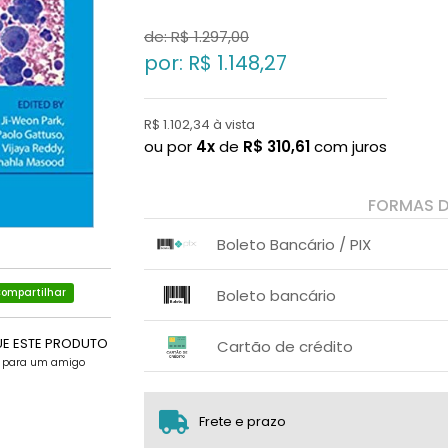
de: R$
1.297,00
por: R$
1.148,27
R$ 1.102,34 à vista
ou por
4x
de
R$
310,61
com juros
FORMAS 
Boleto Bancário / PIX
1x sem juros de R$ 1.102,34
.
.
.
.
Boleto bancário
ompartilhar
.
.
x sem juros de R$ 0,00
.
.
.
UE ESTE PRODUTO
.
Cartão de crédito
.
.
e para um amigo
1x sem juros de R$ 1.148,27
2x sem juros de R$ 574,14
Frete e prazo