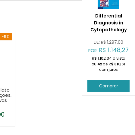
Differential
Diagnosis in
Cytopathology
-5%
DE: R$
1.297,00
R$
1.148,27
POR:
R$ 1.102,34 à vista
ou
4x
de
R$
310,61
com juros
Comprar
lato
ições,
ivas
00