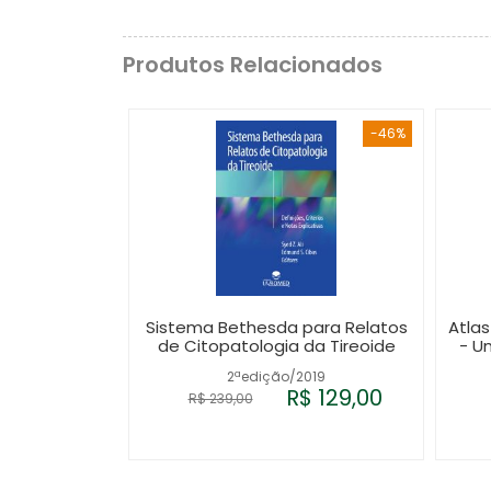
Produtos Relacionados
-46%
Sistema Bethesda para Relatos
Atla
de Citopatologia da Tireoide
- U
2ªedição/2019
R$ 129,00
R$ 239,00