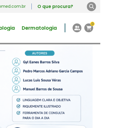
vromed.com.br
0
ologia
Dermatologia