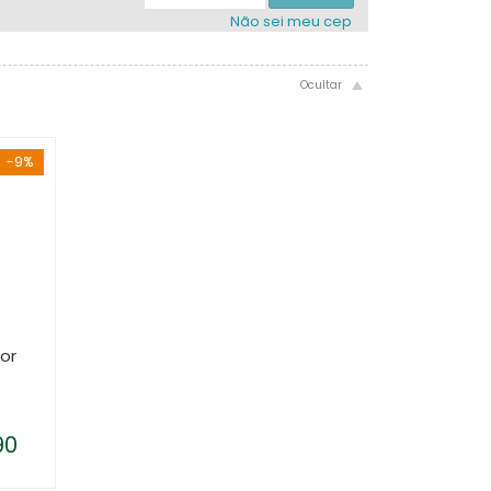
Não sei meu cep
-9%
or
90