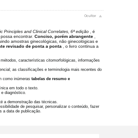
 Principles and Clinical Correlates, 6ª edição
, é
ê possa encontrar.
Conciso, porém abrangente
,
luindo amostras ginecológicas, não ginecológicas e
nte revisado de ponta a ponta
, o livro continua a
e métodos, características citomorfológicas, informações
encial; as classificações e terminologia mais recentes do
em como inúmeras
tabelas de resumo e
ínica em todo o texto.
 e diagnóstico.
até a demonstração das técnicas.
sibilidade de pesquisar, personalizar o conteúdo, fazer
ós a data de publicação.