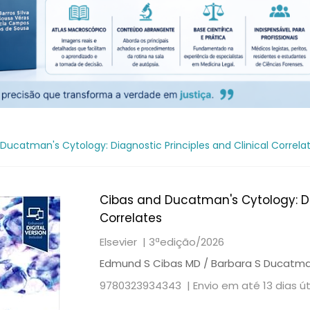
Ducatman's Cytology: Diagnostic Principles and Clinical Correla
Cibas and Ducatman's Cytology: Dia
Correlates
Elsevier |
3ªedição/2026
Edmund S Cibas MD / Barbara S Ducatm
9780323934343 |
Envio em até 13 dias ú