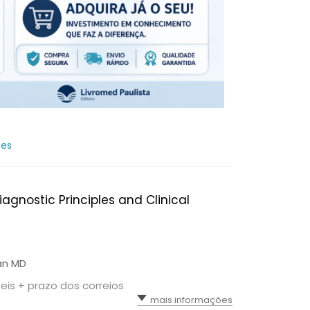
tes
gnostic Principles and Clinical
an MD
teis + prazo dos correios
mais informações