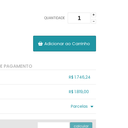
+
QUANTIDADE
-
Adicionar ao Carrinho
DE PAGAMENTO
R$ 1.746,24
.
.
.
.
R$ 1.819,00
.
.
.
.
.
Parcelas
.
3x sem juros de R$ 606,33
.
.
.
.
.
.
.
4x com juros de R$ 492,04
.
calcular