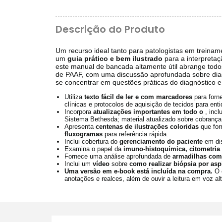
Descrição do Produto
Um recurso ideal tanto para patologistas em treinam
um
guia prático e bem ilustrado
para a interpreta
este manual de bancada altamente útil abrange todos 
de PAAF, com uma discussão aprofundada sobre diagn
se concentrar em questões práticas do diagnóstico e n
Utiliza
texto fácil de ler e com marcadores
para forn
clínicas e protocolos de aquisição de tecidos para ent
Incorpora
atualizações importantes em todo o
, inc
Sistema Bethesda; material atualizado sobre cobrança
Apresenta
centenas de ilustrações coloridas
que fo
fluxogramas
para referência rápida.
Inclui cobertura do
gerenciamento do paciente
em dis
Examina o papel da
imuno-histoquímica, citometria 
Fornece uma análise aprofundada de
armadilhas com
Inclui um
vídeo
sobre
como realizar biópsia por as
Uma versão em e-book está incluída na compra.
O 
anotações e realces, além de ouvir a leitura em voz al