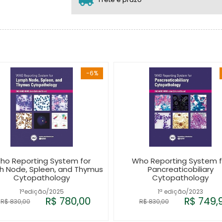
-6%
ho Reporting System for
Who Reporting System f
h Node, Spleen, and Thymus
Pancreaticobiliary
Cytopathology
Cytopathology
1ªedição/2025
1ª edição/2023
R$ 780,00
R$ 749,
R$ 830,00
R$ 830,00