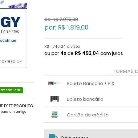
de: R$
2.078,33
por: R$
1.819,00
R$ 1.746,24 à vista
ou por
4x
de
R$
492,04
com juros
FORMAS 
Boleto Bancário / PIX
ompartilhar
1x sem juros de R$ 1.746,24
.
.
.
.
Boleto bancário
.
.
UE ESTE PRODUTO
x sem juros de R$ 0,00
.
.
e para um amigo
.
.
Cartão de crédito
.
.
1x sem juros de R$ 1.819,00
2x sem juros de R$ 909,50
Frete e prazo