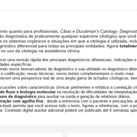
ento quanto para profissionais,
Cibas e Ducatman's Cytology: Diagnostic
ção diagnóstica de praticamente qualquer espécime citológico que voc
os sistemas orgânicos e situações em que a citologia é utilizada, inc
óstico diferencial para todas as principais entidades. Agora
totalme
o uso da citologia na assistência clínica.
ecer uma revisão rápida dos principais diagnósticos diferenciais, indicações 
idades específicas.
luindo novos biomarcadores de diagnóstico e sua utilidade no diagnóstico difer
 e codificação; novas técnicas, novos testes complementares e muito mais.
rnecem uma perspectiva real de uma ampla gama de achados citológicos, b
cussões sobre características clínicas pertinentes e enfatiza a correlação cl
de fluxo e biologia molecular
na resolução de dificuldades de interpretação
uns de diagnóstico
para auxiliar na saída e geração de relatórios diários.
piração com agulha fina
, desde a entrevista com o paciente e precauções 
e-book permite que você acesse todo o texto, figuras e referências, com a pos
ta. Conteúdo digital auxiliar adicional poderá ser publicado até 6 semanas ap