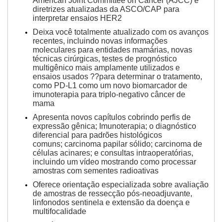
American Joint Committee on Cancer (AJCC) e
diretrizes atualizadas da ASCO/CAP para
interpretar ensaios HER2
Deixa você totalmente atualizado com os avanços
recentes, incluindo novas informações
moleculares para entidades mamárias, novas
técnicas cirúrgicas, testes de prognóstico
multigênico mais amplamente utilizados e
ensaios usados ??para determinar o tratamento,
como PD-L1 como um novo biomarcador de
imunoterapia para triplo-negativo câncer de
mama
Apresenta novos capítulos cobrindo perfis de
expressão gênica;
Imunoterapia;
o diagnóstico
diferencial para padrões histológicos
comuns;
carcinoma papilar sólido;
carcinoma de
células acinares;
e consultas intraoperatórias,
incluindo um vídeo mostrando como processar
amostras com sementes radioativas
Oferece orientação especializada sobre avaliação
de amostras de ressecção pós-neoadjuvante,
linfonodos sentinela e extensão da doença e
multifocalidade