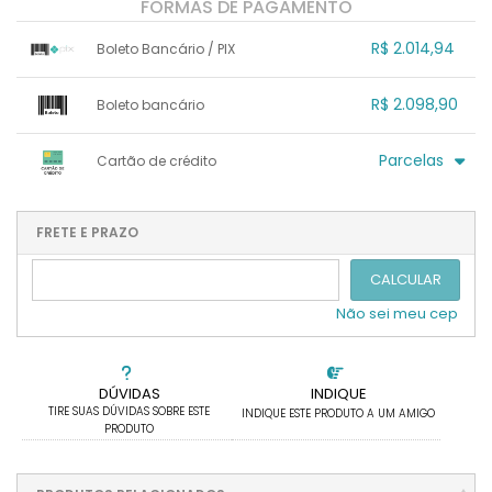
FORMAS DE PAGAMENTO
R$ 2.014,94
Boleto Bancário / PIX
1x sem juros de R$ 2.014,94
.
.
.
.
R$ 2.098,90
Boleto bancário
.
.
.
.
.
.
.
x sem juros de R$ 0,00
.
.
.
.
Parcelas
Cartão de crédito
.
.
.
.
.
.
.
1x sem juros de R$ 2.098,90
4x com juros de R$ 567,76
2x sem juros de R$ 1.049,45
.
.
FRETE E PRAZO
.
.
.
.
3x sem juros de R$ 699,63
.
.
CALCULAR
Não sei meu cep
DÚVIDAS
INDIQUE
TIRE SUAS DÚVIDAS SOBRE ESTE
INDIQUE ESTE PRODUTO A UM AMIGO
PRODUTO