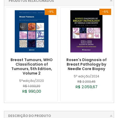
PRODUTOS RELACIONADOS
-9%
-6%
Breast Tumours, WHO
Rosen's Diagnosis of
Classification of
Breast Pathology by
Tumours, 5th Edition,
Needle Core Biopsy
Volume 2
5ª edição/2024
5ªedição/2020
R$ 2.203,45
R$ 1.093,39
R$ 2.059,67
R$ 990,00
DESCRIÇÃO DO PRODUTO