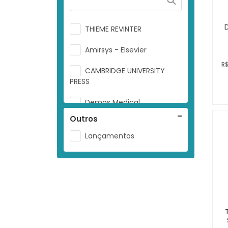
THIEME REVINTER
Amirsys - Elsevier
R$
CAMBRIDGE UNIVERSITY
PRESS
Demos Medical
Outros
Elsevier
Lançamentos
Innovative Pathology Press
Livromed Paulista
Manole
Springer
THIEME REVINTER