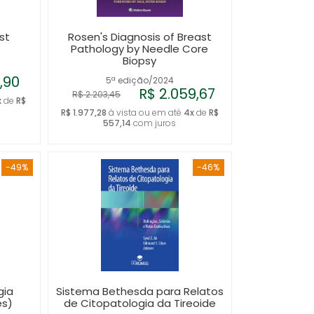
A - Z
st
Rosen's Diagnosis of Breast
Pathology by Needle Core
Biopsy
9,90
5ª edição/2024
R$ 2.059,67
R$ 2.203,45
x
de
R$
R$ 1.977,28
à vista ou em até
4x
de
R$
557,14
com juros
-49%
-46%
gia
Sistema Bethesda para Relatos
ês)
de Citopatologia da Tireoide