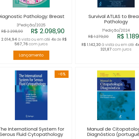
Diagnostic Pathology: Breast
Survival ATLAS to Brea
Pathology
3ªedição/2025
R$ 2.098,90
1ªedição/2024
R$ 2.298,90
R$ 1.18
R$ 1.279,00
 2.014,94
à vista ou em até
4x
de
R$
567,76
com juros
R$ 1.142,30
à vista ou em até
4
321,87
com juros
Lançamento
-6%
The International System for
Manual de Citopatolo
Serous Fluid Cytopathology
Diagnóstica (portugu