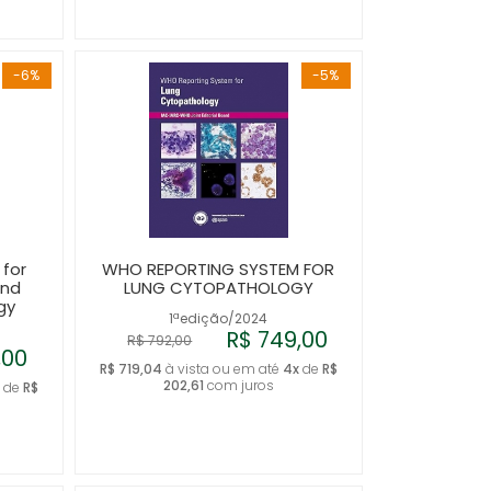
-6%
-5%
for
WHO REPORTING SYSTEM FOR
and
LUNG CYTOPATHOLOGY
gy
1ªedição/2024
R$ 749,00
R$ 792,00
,00
R$ 719,04
à vista ou em até
4x
de
R$
202,61
com juros
x
de
R$