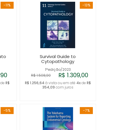
-11%
-13%
ato
Survival Guide to
Cytopathology
1ªedição/2023
,90
R$ 1.309,00
R$ 1.508,90
de
R$
R$ 1.256,64
à vista ou em até
4x
de
R$
354,09
com juros
-5%
-7%