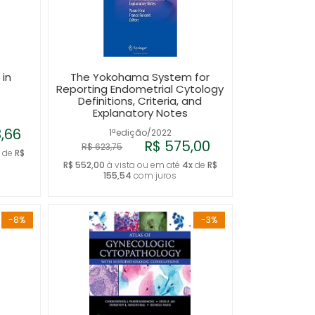
 in
The Yokohama System for
Reporting Endometrial Cytology
Definitions, Criteria, and
Explanatory Notes
3,66
1ªedição/2022
R$ 575,00
R$ 623,75
x
de
R$
R$ 552,00
à vista ou em até
4x
de
R$
155,54
com juros
-8%
-3%