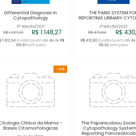
Differential Diagnosis in
THE PARIS SYSTEM FO
Cytopathology
REPORTING URINARY CYT
3ª edição/2021
2ªedição/2022
R$ 1.148,27
R$ 430
R$ 1.297,00
R$ 470,94
$ 1.102,34
à vista ou em até
4x
de
R$
R$ 412,80
à vista ou em até
4x
310,61
com juros
116,32
com juros
-14%
Citologia Clínica da Mama -
The Papanicolaou Socie
Bases Citomorfologicas
Cytopathology System
Reporting Pancreaticobi