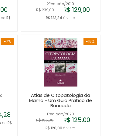
2ªedição/2019
,00
R$ 129,00
R$ 239,00
x
de
R$
R$ 123,84
à vista
-7%
-19%
:
Atlas de Citopatologia da
Mama - Um Guia Prático de
Bancada
4,28
1ªedição/2020
R$ 125,00
R$ 155,00
x
de
R$
R$ 120,00
à vista