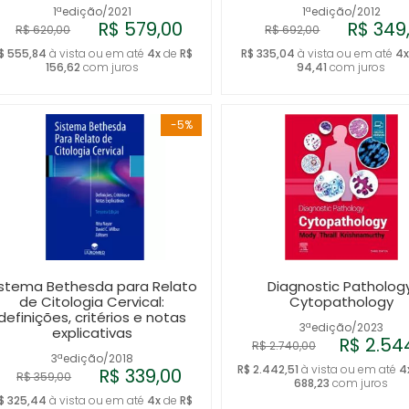
1ªedição/2021
1ªedição/2012
R$ 579,00
R$ 349
R$ 620,00
R$ 692,00
$ 555,84
à vista ou em até
4x
de
R$
R$ 335,04
à vista ou em até
4
156,62
com juros
94,41
com juros
-5%
istema Bethesda para Relato
Diagnostic Pathology
de Citologia Cervical:
Cytopathology
definições, critérios e notas
3ªedição/2023
explicativas
R$ 2.54
R$ 2.740,00
3ªedição/2018
R$ 2.442,51
à vista ou em até
4
R$ 339,00
R$ 359,00
688,23
com juros
$ 325,44
à vista ou em até
4x
de
R$