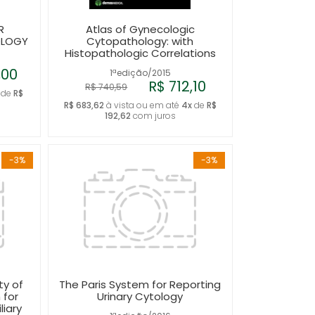
R
Atlas of Gynecologic
OLOGY
Cytopathology: with
Histopathologic Correlations
,00
1ªedição/2015
R$ 712,10
R$ 740,59
de
R$
R$ 683,62
à vista ou em até
4x
de
R$
192,62
com juros
-3%
-3%
ty of
The Paris System for Reporting
 for
Urinary Cytology
liary