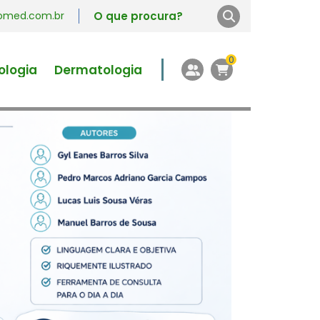
vromed.com.br
0
ologia
Dermatologia