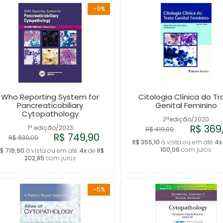
-9%
Who Reporting System for
Citologia Clínica do Tr
Pancreaticobiliary
Genital Feminino
Cytopathology
2ªedição/2020
R$ 369
1ª edição/2023
R$ 419,00
R$ 749,90
R$ 830,00
R$ 355,10
à vista ou em até
4x
100,06
com juros
$ 719,90
à vista ou em até
4x
de
R$
202,85
com juros
-5%