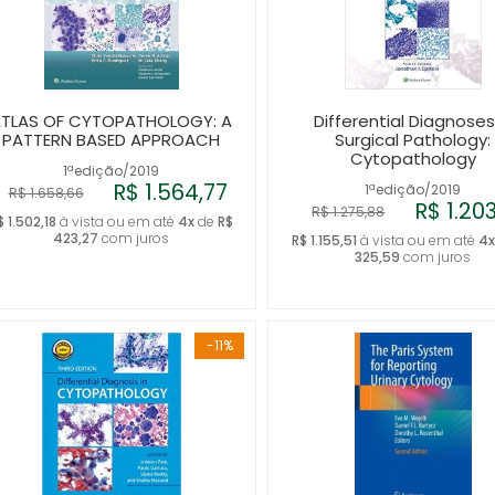
TLAS OF CYTOPATHOLOGY: A
Differential Diagnoses
PATTERN BASED APPROACH
Surgical Pathology:
Cytopathology
1ªedição/2019
R$ 1.564,77
1ªedição/2019
R$ 1.658,66
R$ 1.20
R$ 1.275,88
$ 1.502,18
à vista ou em até
4x
de
R$
423,27
com juros
R$ 1.155,51
à vista ou em até
4
325,59
com juros
-11%