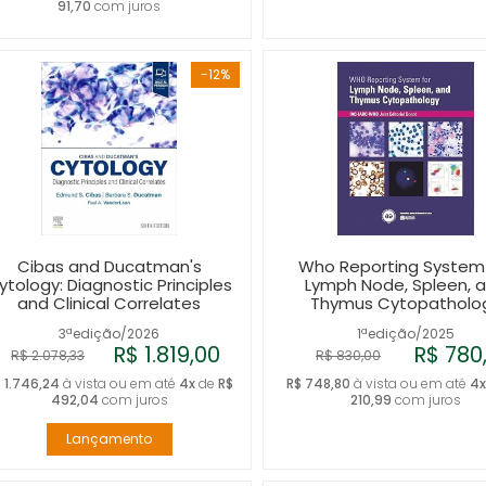
91,70
com juros
-12%
Cibas and Ducatman's
Who Reporting System 
ytology: Diagnostic Principles
Lymph Node, Spleen, 
and Clinical Correlates
Thymus Cytopatholo
3ªedição/2026
1ªedição/2025
R$ 1.819,00
R$ 780
R$ 2.078,33
R$ 830,00
 1.746,24
à vista ou em até
4x
de
R$
R$ 748,80
à vista ou em até
4
492,04
com juros
210,99
com juros
Lançamento