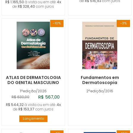
de
R$ 516,93
com juros
R$ 1.165,50
à vista ou em até
4x
de
R$ 328,40
com juros
-10%
-3%
ATLAS DE DERMATOLOGIA
Fundamentos em
DO GENITAL MASCULINO
Dermatoscopia
1ªedição/2026
2ªedição/2016
R$ 567,00
R$ 630,00
R$ 544,32
à vista ou em até
4x
de
R$ 153,37
com juros
Lançamento