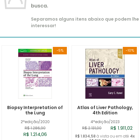
busca.
Separamos alguns itens abaixo que podem lhe
interessar!
-5%
-10%
Biopsy Interpretation of
Atlas of Liver Pathology,
the Lung
4th Edition
2ªedição/2020
4ªedição/2023
R$ 1.911,02
R$ 1.286,90
R$ 2.131,00
R$ 1.214,06
R$ 1.834,58
à vista ou em até
4x