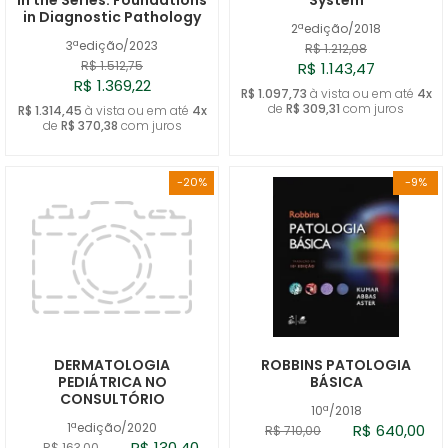
in Diagnostic Pathology
2ªedição/2018
3ªedição/2023
R$ 1.212,08
R$ 1.512,75
R$ 1.143,47
R$ 1.369,22
R$ 1.097,73
à vista ou em até
4x
de
R$ 309,31
com juros
R$ 1.314,45
à vista ou em até
4x
de
R$ 370,38
com juros
-20%
-9%
DERMATOLOGIA
ROBBINS PATOLOGIA
PEDIÁTRICA NO
BÁSICA
CONSULTÓRIO
10ª/2018
1ªedição/2020
R$ 640,00
R$ 710,00
R$ 130,40
R$ 163,00