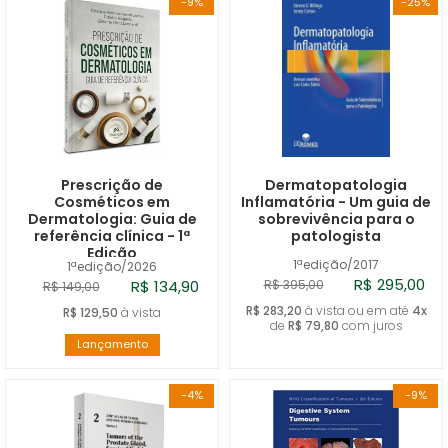
-9%
-25%
Prescrição de
Dermatopatologia
Cosméticos em
Inflamatória - Um guia de
Dermatologia: Guia de
sobrevivência para o
referência clínica - 1ª
patologista
Edição
1ªedição/2017
1ªedição/2026
R$ 295,00
R$ 134,90
R$ 395,00
R$ 149,00
R$ 283,20
à vista ou em até
4x
R$ 129,50
à vista
de
R$ 79,80
com juros
Lançamento
-4%
-9%