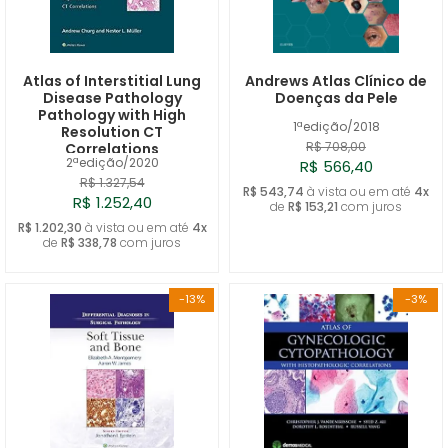
Atlas of Interstitial Lung
Andrews Atlas Clínico de
Disease Pathology
Doenças da Pele
Pathology with High
1ªedição/2018
Resolution CT
R$ 708,00
Correlations
2ªedição/2020
R$ 566,40
R$ 1.327,54
R$ 543,74
à vista ou em até
4x
R$ 1.252,40
de
R$ 153,21
com juros
R$ 1.202,30
à vista ou em até
4x
de
R$ 338,78
com juros
-13%
-3%