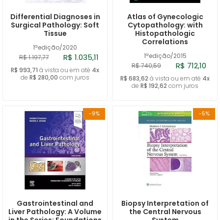
Differential Diagnoses in
Atlas of Gynecologic
Surgical Pathology: Soft
Cytopathology: with
Tissue
Histopathologic
Correlations
1ªedição/2020
1ªedição/2015
R$ 1.035,11
R$ 1.197,77
R$ 712,10
R$ 740,59
R$ 993,71
à vista ou em até
4x
de
R$ 280,00
com juros
R$ 683,62
à vista ou em até
4x
de
R$ 192,62
com juros
-9%
-5%
Gastrointestinal and
Biopsy Interpretation of
Liver Pathology: A Volume
the Central Nervous
in the Series: Foundations
System