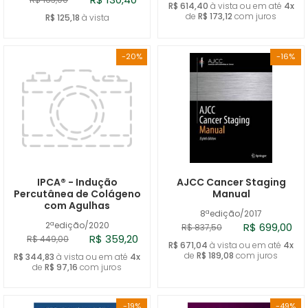
R$ 614,40
à vista ou em até
4x
de
R$ 173,12
com juros
R$ 125,18
à vista
-20%
-16%
IPCA® - Indução
AJCC Cancer Staging
Percutânea de Colágeno
Manual
com Agulhas
8ªedição/2017
2ªedição/2020
R$ 699,00
R$ 837,50
R$ 359,20
R$ 449,00
R$ 671,04
à vista ou em até
4x
de
R$ 189,08
com juros
R$ 344,83
à vista ou em até
4x
de
R$ 97,16
com juros
-19%
-49%