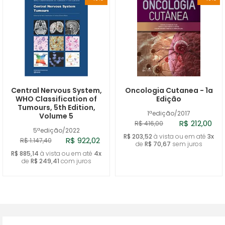
Central Nervous System,
Oncologia Cutanea - 1a
WHO Classification of
Edição
Tumours, 5th Edition,
1ªedição/2017
Volume 5
R$ 212,00
R$ 416,00
5ªedição/2022
R$ 203,52
à vista ou em até
3x
R$ 922,02
R$ 1.147,40
de
R$ 70,67
sem juros
R$ 885,14
à vista ou em até
4x
de
R$ 249,41
com juros