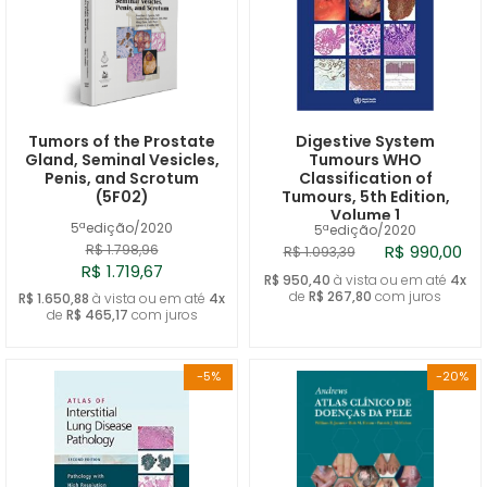
Tumors of the Prostate
Digestive System
Gland, Seminal Vesicles,
Tumours WHO
Penis, and Scrotum
Classification of
(5F02)
Tumours, 5th Edition,
Volume 1
5ªedição/2020
5ªedição/2020
R$ 1.798,96
R$ 990,00
R$ 1.093,39
R$ 1.719,67
R$ 950,40
à vista ou em até
4x
de
R$ 267,80
com juros
R$ 1.650,88
à vista ou em até
4x
de
R$ 465,17
com juros
-5%
-20%