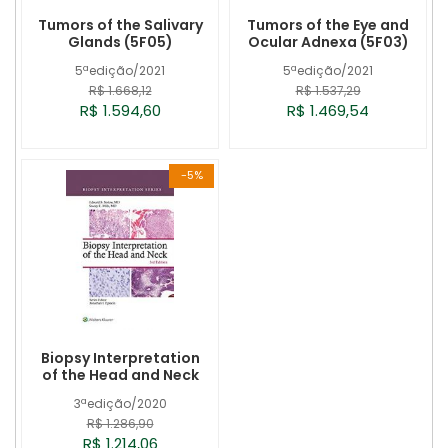
Tumors of the Salivary
Tumors of the Eye and
Glands (5F05)
Ocular Adnexa (5F03)
5ªedição/2021
5ªedição/2021
R$ 1.668,12
R$ 1.537,29
R$ 1.594,60
R$ 1.469,54
-5%
Biopsy Interpretation
of the Head and Neck
3ªedição/2020
R$ 1.286,90
R$ 1.214,06