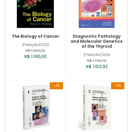
The Biology of Cancer
Diagnostic Pathology
and Molecular Genetics
3ªedição/2023
of the Thyroid
R$ 1.390,00
2ªedição/2019
R$ 1.190,00
R$ 1.709,70
R$ 1.612,92
-4%
-4%