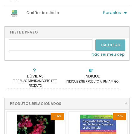
.
.
.
.
.
x sem juros de R$ 0,00
.
.
.
.
Parcelas
Cartão de crédito
.
.
.
.
.
.
.
1x sem juros de R$ 270,00
.
.
.
.
.
.
2x sem juros de R$ 135,00
.
FRETE E PRAZO
.
.
3x sem juros de R$ 90,00
CALCULAR
Não sei meu cep
DÚVIDAS
INDIQUE
TIRE SUAS DÚVIDAS SOBRE ESTE
INDIQUE ESTE PRODUTO A UM AMIGO
PRODUTO
PRODUTOS RELACIONADOS
-14%
-5%