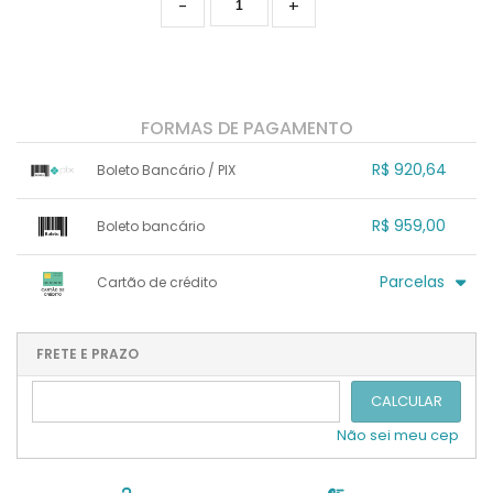
-
+
FORMAS DE PAGAMENTO
R$ 920,64
Boleto Bancário / PIX
1x sem juros de R$ 920,64
.
.
.
.
R$ 959,00
Boleto bancário
.
.
.
.
.
.
.
x sem juros de R$ 0,00
.
.
.
.
Parcelas
Cartão de crédito
.
.
.
.
.
.
.
1x sem juros de R$ 959,00
4x com juros de R$ 259,41
2x sem juros de R$ 479,50
.
.
FRETE E PRAZO
.
.
.
.
3x sem juros de R$ 319,67
.
.
CALCULAR
Não sei meu cep