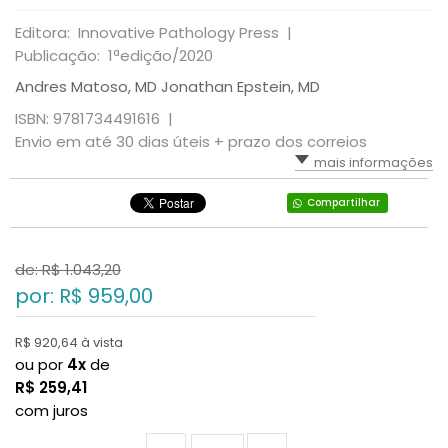
Editora: Innovative Pathology Press |
Publicação: 1ªedição/2020
Andres Matoso, MD Jonathan Epstein, MD
ISBN: 9781734491616 |
Envio em até 30 dias úteis + prazo dos correios
mais informações
Compartilhar
de: R$
1.043,20
por: R$
959,00
R$ 920,64 à vista
ou por
4x
de
R$
259,41
com juros