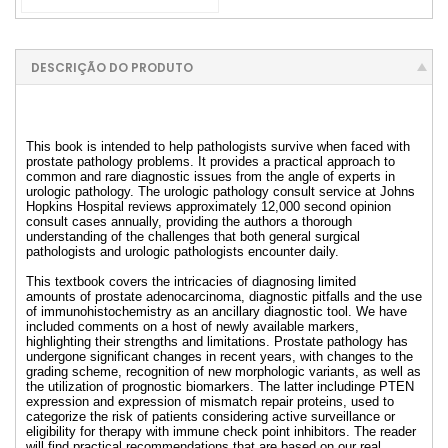
DESCRIÇÃO DO PRODUTO
This book is intended to help pathologists survive when faced with
prostate pathology problems. It provides a practical approach to
common and rare diagnostic issues from the angle of experts in
urologic pathology. The urologic pathology consult service at Johns
Hopkins Hospital reviews approximately 12,000 second opinion
consult cases annually, providing the authors a thorough
understanding of the challenges that both general surgical
pathologists and urologic pathologists encounter daily.
This textbook covers the intricacies of diagnosing limited
amounts of prostate adenocarcinoma, diagnostic pitfalls and the use
of immunohistochemistry as an ancillary diagnostic tool. We have
included comments on a host of newly available markers,
highlighting their strengths and limitations. Prostate pathology has
undergone significant changes in recent years, with changes to the
grading scheme, recognition of new morphologic variants, as well as
the utilization of prognostic biomarkers. The latter includinge PTEN
expression and expression of mismatch repair proteins, used to
categorize the risk of patients considering active surveillance or
eligibility for therapy with immune check point inhibitors. The reader
will find practical recommendations that are based on our real