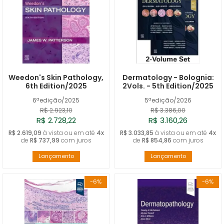
Weedon's Skin Pathology,
Dermatology - Bolognia:
6th Edition/2025
2Vols. - 5th Edition/2025
6ªedição/2025
5ªedição/2026
R$ 2.923,10
R$ 3.386,00
R$ 2.728,22
R$ 3.160,26
R$ 2.619,09
à vista ou em até
4x
R$ 3.033,85
à vista ou em até
4x
de
R$ 737,99
com juros
de
R$ 854,86
com juros
Lançamento
Lançamento
-6%
-6%