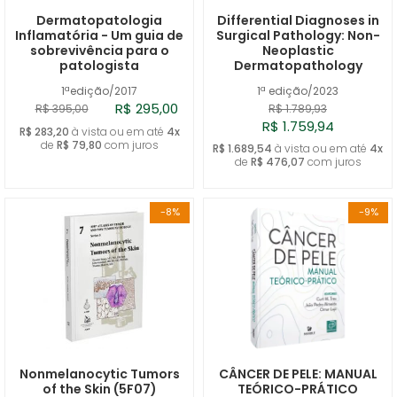
Dermatopatologia
Differential Diagnoses in
Inflamatória - Um guia de
Surgical Pathology: Non-
sobrevivência para o
Neoplastic
patologista
Dermatopathology
1ªedição/2017
1ª edição/2023
R$ 295,00
R$ 395,00
R$ 1.789,93
R$ 1.759,94
R$ 283,20
à vista ou em até
4x
de
R$ 79,80
com juros
R$ 1.689,54
à vista ou em até
4x
de
R$ 476,07
com juros
-8%
-9%
Nonmelanocytic Tumors
CÂNCER DE PELE: MANUAL
of the Skin (5F07)
TEÓRICO-PRÁTICO