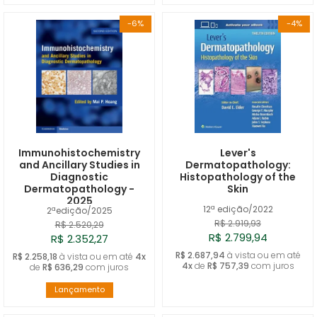
-6%
-4%
Immunohistochemistry
Lever's
and Ancillary Studies in
Dermatopathology:
Diagnostic
Histopathology of the
Dermatopathology -
Skin
2025
12ª edição/2022
2ªedição/2025
R$ 2.919,93
R$ 2.520,29
R$ 2.799,94
R$ 2.352,27
R$ 2.687,94
à vista ou em até
R$ 2.258,18
à vista ou em até
4x
4x
de
R$ 757,39
com juros
de
R$ 636,29
com juros
Lançamento