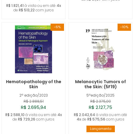
R$ 1.821,41
à vista ou em até
4x
de
R$ 513,22
com juros
-6%
-10%
Hematopathology of the
Melanocytic Tumors of
Skin
the Skin: (5F19)
2ª edição/2023
5ªedição/2025
R$ 2.888,51
R$ 2.375,00
R$ 2.695,94
R$ 2.127,75
R$ 2.588,10
à vista ou em até
4x
R$ 2.042,64
à vista ou em até
de
R$ 729,26
com juros
4x
de
R$ 575,56
com juros
Lançamento