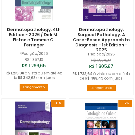
Dermatopathology, 4th
Dermatopathology,
Edition - 2026 / Dirk M.
Surgical Pathology: A
Elston e Tammie C.
Case-Based Approach to
Ferringer
Diagnosis - 1st Edition -
2025
4ªedição/2026
1ªedição/2025
R$ 1.357,13
R$ 1.934,87
R$ 1.266,65
R$ 1.805,87
R$ 1.215,98
à vista ou em até
4x
R$ 1.733,64
à vista ou em até
4x
de
R$ 342,63
com juros
de
R$ 488,49
com juros
Lançamento
Lançamento
-6%
-17%