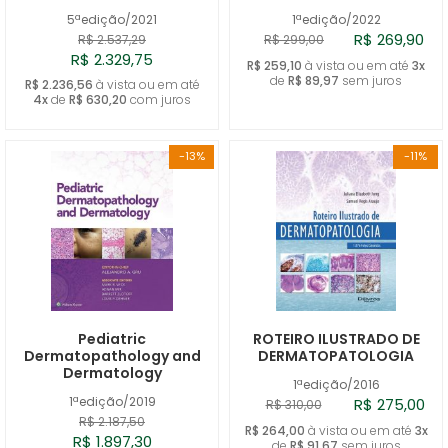
5ªedição/2021
1ªedição/2022
R$ 269,90
R$ 2.537,29
R$ 299,00
R$ 2.329,75
R$ 259,10
à vista ou em até
3x
de
R$ 89,97
sem juros
R$ 2.236,56
à vista ou em até
4x
de
R$ 630,20
com juros
-13%
-11%
Pediatric
ROTEIRO ILUSTRADO DE
Dermatopathology and
DERMATOPATOLOGIA
Dermatology
1ªedição/2016
1ªedição/2019
R$ 275,00
R$ 310,00
R$ 2.187,50
R$ 264,00
à vista ou em até
3x
R$ 1.897,30
de
R$ 91,67
sem juros