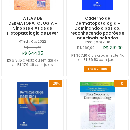
A - Z
ATLAS DE
Caderno de
DERMATOPATOLOGIA -
Dermatopatologia -
Sinopse e Atlas de
Dominando o básico,
Histopatologia de Lever
reconhecendo padrões e
principais achados
4ªedição/2022
1ªedição/2018
patológicos
R$ 725,00
R$ 319,90
R$ 389,00
R$ 644,95
R$ 307,10
à vista ou em até
4x
de
R$ 86,53
com juros
R$ 619,15
à vista ou em até
4x
de
R$ 174,46
com juros
Frete Grátis
-25%
-1%