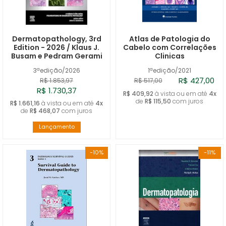
Dermatopathology, 3rd
Atlas de Patologia do
Edition - 2026 / Klaus J.
Cabelo com Correlações
Busam e Pedram Gerami
Clinicas
3ªedição/2026
1ªedição/2021
R$ 427,00
R$ 1.853,97
R$ 517,00
R$ 1.730,37
R$ 409,92
à vista ou em até
4x
de
R$ 115,50
com juros
R$ 1.661,16
à vista ou em até
4x
de
R$ 468,07
com juros
Lançamento
-10%
-11%