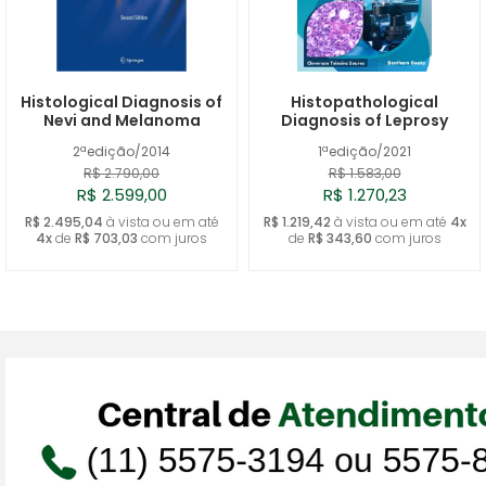
Histological Diagnosis of
Histopathological
Nevi and Melanoma
Diagnosis of Leprosy
2ªedição/2014
1ªedição/2021
R$ 2.790,00
R$ 1.583,00
R$ 2.599,00
R$ 1.270,23
R$ 2.495,04
à vista ou em até
R$ 1.219,42
à vista ou em até
4x
4x
de
R$ 703,03
com juros
de
R$ 343,60
com juros