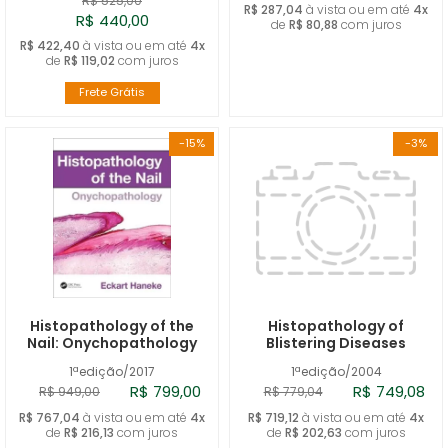
R$ 525,00
R$ 287,04
à vista ou em até
4x
R$ 440,00
de
R$ 80,88
com juros
R$ 422,40
à vista ou em até
4x
de
R$ 119,02
com juros
Frete Grátis
-15%
-3%
Histopathology of the
Histopathology of
Nail: Onychopathology
Blistering Diseases
1ªedição/2017
1ªedição/2004
R$ 799,00
R$ 749,08
R$ 949,00
R$ 779,04
R$ 767,04
à vista ou em até
4x
R$ 719,12
à vista ou em até
4x
de
R$ 216,13
com juros
de
R$ 202,63
com juros