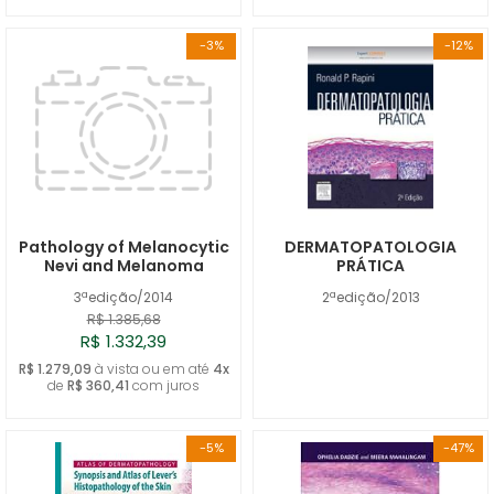
-3%
-12%
Pathology of Melanocytic
DERMATOPATOLOGIA
Nevi and Melanoma
PRÁTICA
3ªedição/2014
2ªedição/2013
R$ 1.385,68
R$ 1.332,39
R$ 1.279,09
à vista ou em até
4x
de
R$ 360,41
com juros
-5%
-47%