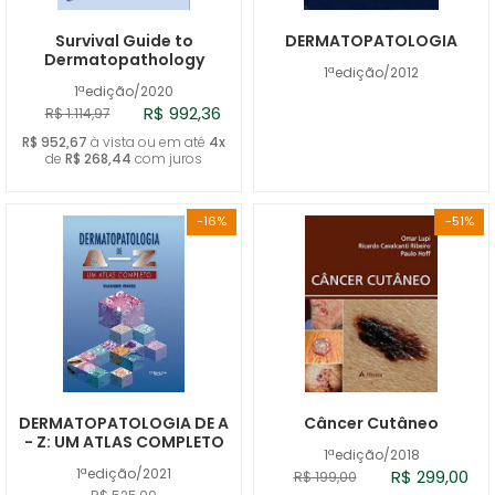
Survival Guide to
DERMATOPATOLOGIA
Dermatopathology
1ªedição/2012
1ªedição/2020
R$ 992,36
R$ 1.114,97
R$ 952,67
à vista ou em até
4x
de
R$ 268,44
com juros
-16%
-51%
DERMATOPATOLOGIA DE A
Câncer Cutâneo
- Z: UM ATLAS COMPLETO
1ªedição/2018
1ªedição/2021
R$ 299,00
R$ 199,00