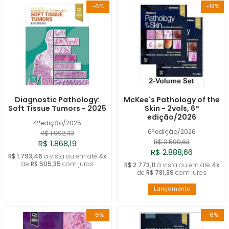
-6%
-19%
Diagnostic Pathology:
McKee's Pathology of the
Soft Tissue Tumors - 2025
Skin - 2vols, 6ª
edição/2026
4ªedição/2025
6ªedição/2026
R$ 1.992,43
R$ 3.599,63
R$ 1.868,19
R$ 2.888,66
R$ 1.793,46
à vista ou em até
4x
de
R$ 505,35
com juros
R$ 2.773,11
à vista ou em até
4x
de
R$ 781,39
com juros
Lançamento
-6%
-6%