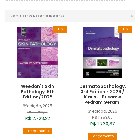
PRODUTOS RELACIONADOS
-6%
-6%
Weedon's Skin
Dermatopathology,
Pathology, 6th
3rd Edition - 2026 /
Edition/2025
Klaus J. Busam e
Pedram Gerami
6ªedição/2025
3ªedição/2026
R$ 2.923,10
R$ 1.853,97
R$ 2.728,22
R$ 1.730,37
Lançamento
Lançamento