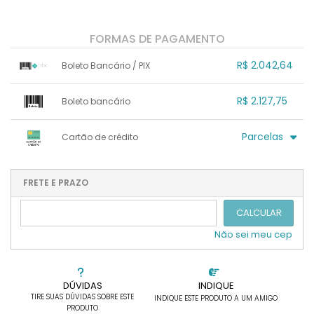
FORMAS DE PAGAMENTO
R$ 2.042,64
Boleto Bancário / PIX
1x sem juros de R$ 2.042,64
.
.
.
.
R$ 2.127,75
Boleto bancário
.
.
.
.
.
.
.
x sem juros de R$ 0,00
.
.
.
.
Parcelas
Cartão de crédito
.
.
.
.
.
.
.
1x sem juros de R$ 2.127,75
4x com juros de R$ 575,56
2x sem juros de R$ 1.063,88
.
.
FRETE E PRAZO
.
.
.
.
3x sem juros de R$ 709,25
.
.
CALCULAR
Não sei meu cep
DÚVIDAS
INDIQUE
TIRE SUAS DÚVIDAS SOBRE ESTE
INDIQUE ESTE PRODUTO A UM AMIGO
PRODUTO