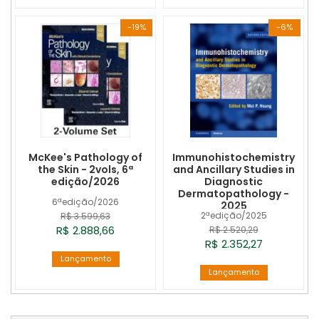
-19%
-6%
McKee's Pathology of
Immunohistochemistry
the Skin - 2vols, 6ª
and Ancillary Studies in
edição/2026
Diagnostic
Dermatopathology -
6ªedição/2026
2025
2ªedição/2025
R$ 3.599,63
R$ 2.888,66
R$ 2.520,29
R$ 2.352,27
Lançamento
Lançamento