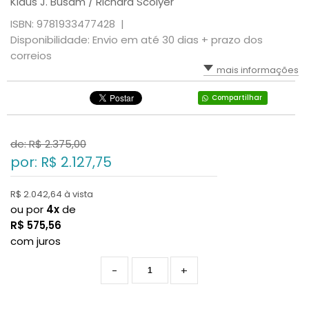
Klaus J. Busam / Richard Scolyer
ISBN: 9781933477428 |
Disponibilidade: Envio em até 30 dias + prazo dos
correios
mais informações
Compartilhar
de: R$
2.375,00
por: R$
2.127,75
R$ 2.042,64 à vista
ou por
4x
de
R$
575,56
com juros
-
+