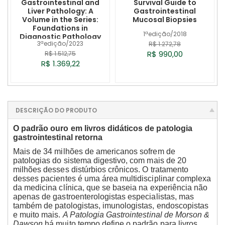
Gastrointestinal and
Survival Guide to
Liver Pathology: A
Gastrointestinal
Volume in the Series:
Mucosal Biopsies
Foundations in
1ªedição/2018
Diagnostic Pathology
3ªedição/2023
R$ 1.272,78
R$ 990,00
R$ 1.512,75
R$ 1.369,22
DESCRIÇÃO DO PRODUTO
O padrão ouro em livros didáticos de patologia
gastrointestinal retorna
Mais de 34 milhões de americanos sofrem de
patologias do sistema digestivo, com mais de 20
milhões desses distúrbios crônicos. O tratamento
desses pacientes é uma área multidisciplinar complexa
da medicina clínica, que se baseia na experiência não
apenas de gastroenterologistas especialistas, mas
também de patologistas, imunologistas, endoscopistas
e muito mais.
A Patologia Gastrointestinal de Morson &
Dawson
há muito tempo define o padrão para livros