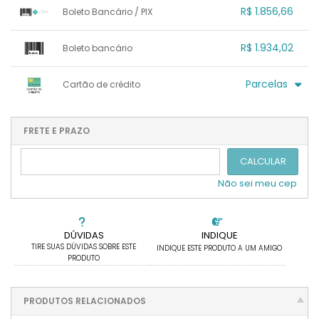
R$ 1.856,66
Boleto Bancário / PIX
1x sem juros de R$ 1.856,66
.
.
.
.
R$ 1.934,02
Boleto bancário
.
.
.
.
.
.
.
x sem juros de R$ 0,00
.
.
.
.
Parcelas
Cartão de crédito
.
.
.
.
.
.
.
1x sem juros de R$ 1.934,02
4x com juros de R$ 523,16
2x sem juros de R$ 967,01
.
.
FRETE E PRAZO
.
.
.
.
3x sem juros de R$ 644,67
.
.
CALCULAR
Não sei meu cep
DÚVIDAS
INDIQUE
TIRE SUAS DÚVIDAS SOBRE ESTE
INDIQUE ESTE PRODUTO A UM AMIGO
PRODUTO
PRODUTOS RELACIONADOS