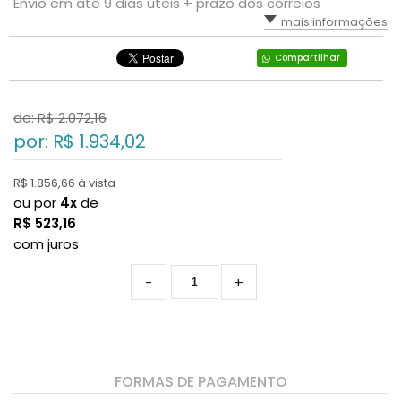
Envio em até 9 dias úteis + prazo dos correios
mais informações
Compartilhar
de: R$
2.072,16
por: R$
1.934,02
R$ 1.856,66 à vista
ou por
4x
de
R$
523,16
com juros
-
+
FORMAS DE PAGAMENTO