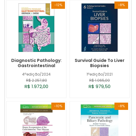
-12%
-8%
Diagnostic Pathology:
Survival Guide To Liver
Gastrointestinal
Biopsies
4ªedição/2024
1ªedição/2021
R$ 2.257,80
R$ 1.065,00
R$ 1.972,00
R$ 979,50
-10%
-8%