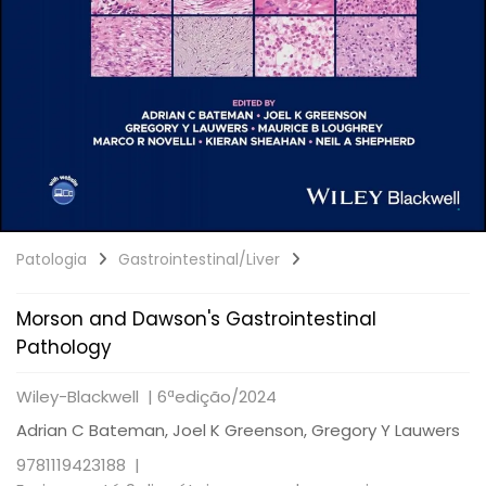
Patologia
Gastrointestinal/Liver
Morson and Dawson's Gastrointestinal
Pathology
Wiley-Blackwell |
6ªedição/2024
Adrian C Bateman, Joel K Greenson, Gregory Y Lauwers
9781119423188 |