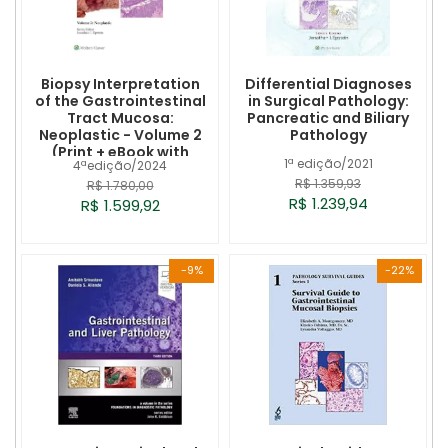
Biopsy Interpretation
Differential Diagnoses
of the Gastrointestinal
in Surgical Pathology:
Tract Mucosa:
Pancreatic and Biliary
Neoplastic - Volume 2
Pathology
(Print + eBook with
1ª edição/2021
4ªedição/2024
Multimedia)
R$ 1.359,93
R$ 1.780,00
R$ 1.239,94
R$ 1.599,92
-9%
-22%