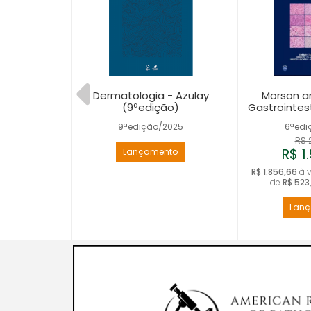
Cosméticos
Dermatologia - Azulay
Morson a
a: Guia de
(9ªedição)
Gastrointes
nica - 1ª
9ªedição/2025
6ªedi
o
R$ 
2026
R$ 1
Lançamento
$ 134,90
R$ 1.856,66
à v
vista
de
R$ 523
nto
Lan