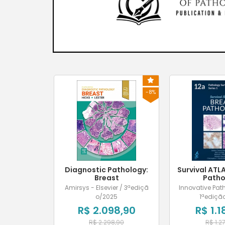
-8%
Diagnostic Pathology:
Survival ATL
Breast
Patho
Amirsys - Elsevier / 3ªediçã
Innovative Pat
o/2025
1ªediçã
R$ 2.098,90
R$ 1.1
R$ 2.298,90
R$ 1.2