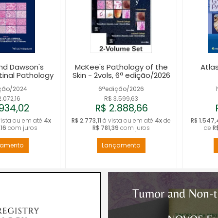
nd Dawson's
McKee's Pathology of the
Atla
tinal Pathology
Skin - 2vols, 6ª edição/2026
ção/2024
6ªedição/2026
2.072,16
R$ 3.599,63
.934,02
R$ 2.888,66
ista ou em até
4x
R$ 2.773,11
à vista ou em até
4x
de
R$ 1.547
,16
com juros
R$ 781,39
com juros
de
R
çamento
Lançamento