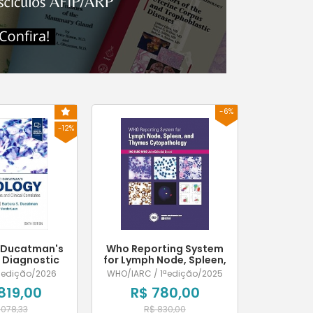
-6%
-12%
 Ducatman's
Who Reporting System
 Diagnostic
for Lymph Node, Spleen,
 and Clinical
and Thymus
3ªedição/2026
WHO/IARC / 1ªedição/2025
elates
Cytopathology
.819,00
R$ 780,00
.078,33
R$ 830,00