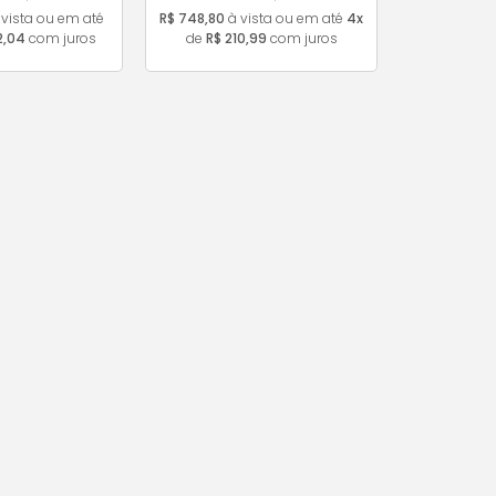
vista ou em até
R$ 748,80
à vista ou em até
4x
2,04
com juros
de
R$ 210,99
com juros