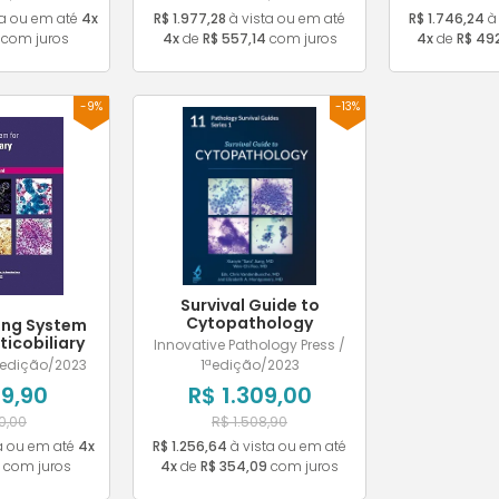
ta ou em até
4x
R$ 1.977,28
à vista ou em até
R$ 1.746,24
à 
com juros
4x
de
R$ 557,14
com juros
4x
de
R$ 49
-9%
-13%
Survival Guide to
Cytopathology
ing System
ticobiliary
Innovative Pathology Press /
hology
 edição/2023
1ªedição/2023
9,90
R$ 1.309,00
0,00
R$ 1.508,90
a ou em até
4x
R$ 1.256,64
à vista ou em até
com juros
4x
de
R$ 354,09
com juros