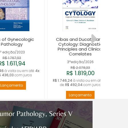
s of Gynecologic
Cibas and Ducatman's
A
Pathology
Cytology: Diagnostic
Pa
Principles and Clinical
1ª edição/2023
Correlates
R$ 1.767,93
R$ 1.611,94
3ªedição/2026
R$ 2.078,33
,46
à vista ou em até
4x
R$ 7
R$ 1.819,00
$ 436,03
com juros
R$ 1.746,24
à vista ou em até
4x
de
R$ 492,04
com juros
Lançamento
Lançamento