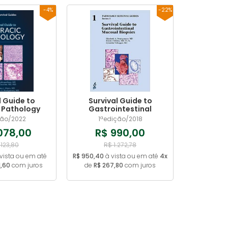
-4%
-22%
l Guide to
Survival Guide to
 Pathology
Gastrointestinal
Mucosal Biopsies
ção/2022
1ªedição/2018
.078,00
R$ 990,00
.123,80
R$ 1.272,78
vista ou em até
R$ 950,40
à vista ou em até
4x
1,60
com juros
de
R$ 267,80
com juros