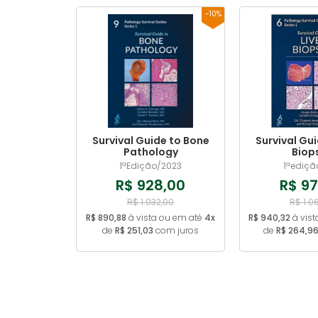
-10%
Survival Guide to Bone
Survival Gui
Pathology
Biop
1ªEdição/2023
1ªediçã
R$ 928,00
R$ 97
R$ 1.032,00
R$ 1.0
R$ 890,88
à vista ou em até
4x
R$ 940,32
à vist
de
R$ 251,03
com juros
de
R$ 264,9