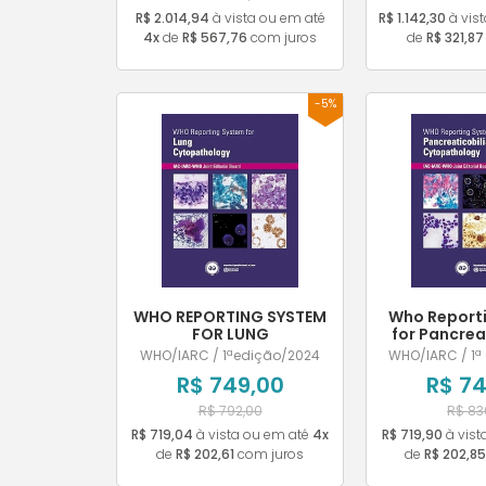
R$ 2.014,94
à vista ou em até
R$ 1.142,30
à vis
4x
de
R$ 567,76
com juros
de
R$ 321,87
-5%
WHO REPORTING SYSTEM
Who Report
FOR LUNG
for Pancrea
CYTOPATHOLOGY
Cytopat
WHO/IARC / 1ªedição/2024
WHO/IARC / 1ª
R$ 749,00
R$ 74
R$ 792,00
R$ 83
R$ 719,04
à vista ou em até
4x
R$ 719,90
à vist
de
R$ 202,61
com juros
de
R$ 202,85