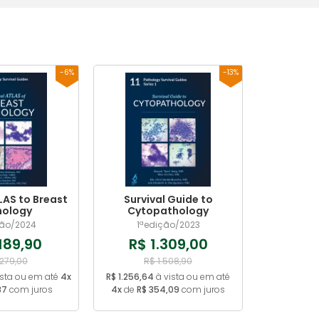
-6%
-13%
LAS to Breast
Survival Guide to
hology
Cytopathology
ção/2024
1ªedição/2023
.189,90
R$ 1.309,00
.279,00
R$ 1.508,90
ista ou em até
4x
R$ 1.256,64
à vista ou em até
87
com juros
4x
de
R$ 354,09
com juros