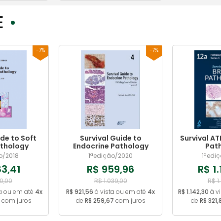
E
-7%
-7%
ide to Soft
Survival Guide to
Survival AT
athology
Endocrine Pathology
Pat
o/2018
1ªedição/2020
1ªedi
3,41
R$ 959,96
R$ 1
0,00
R$ 1.039,00
R$ 1
a ou em até
4x
R$ 921,56
à vista ou em até
4x
R$ 1.142,30
à v
com juros
de
R$ 259,67
com juros
de
R$ 321,