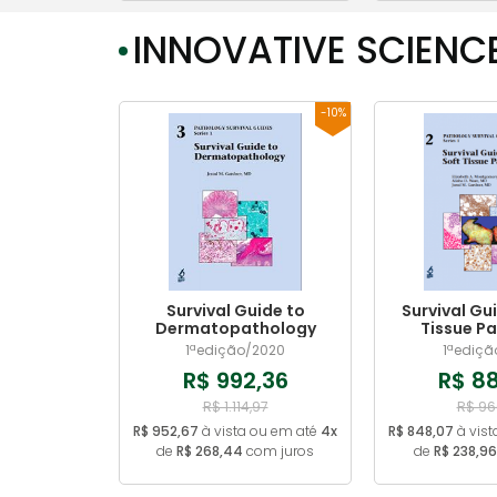
INNOVATIVE SCIENC
-10%
Survival Guide to
Survival Gu
Dermatopathology
Tissue P
1ªedição/2020
1ªediçã
R$ 992,36
R$ 88
R$ 1.114,97
R$ 96
R$ 952,67
à vista ou em até
4x
R$ 848,07
à vist
de
R$ 268,44
com juros
de
R$ 238,96