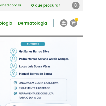
vromed.com.br
0
ologia
Dermatologia