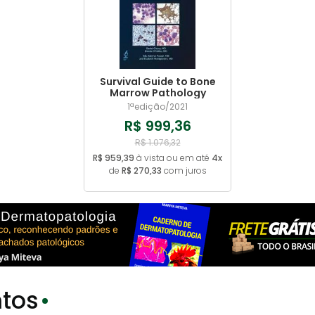
Survival Guide to Bone
Marrow Pathology
1ªedição/2021
R$ 999,36
R$ 1.076,32
R$ 959,39
à vista ou em até
4x
de
R$ 270,33
com juros
tos