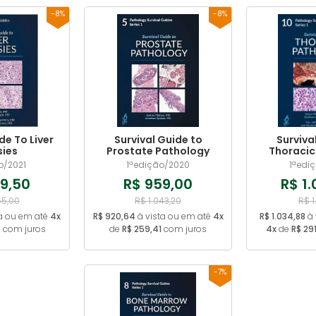
-8%
-8%
de To Liver
Survival Guide to
Surviva
sies
Prostate Pathology
Thoracic
o/2021
1ªedição/2020
1ªedi
9,50
R$ 959,00
R$ 1
65,00
R$ 1.043,20
R$ 1
a ou em até
4x
R$ 920,64
à vista ou em até
4x
R$ 1.034,88
à 
6
com juros
de
R$ 259,41
com juros
4x
de
R$ 29
-7%