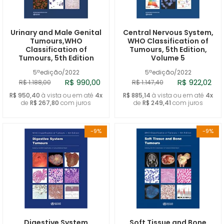
A - Z
Urinary and Male Genital
Central Nervous System,
Tumours,WHO
WHO Classification of
Classification of
Tumours, 5th Edition,
Tumours, 5th Edition
Volume 5
5ªedição/2022
5ªedição/2022
R$ 990,00
R$ 922,02
R$ 1.188,00
R$ 1.147,40
R$ 950,40
à vista ou em até
4x
R$ 885,14
à vista ou em até
4x
de
R$ 267,80
com juros
de
R$ 249,41
com juros
-9%
-9%
Digestive System
Soft Tissue and Bone