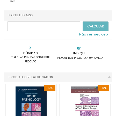
.
.
.
.
.
1x sem juros de R$ 1.337,68
4x com juros de R$ 361,85
2x sem juros de R$ 668,84
.
.
FRETE E PRAZO
.
.
.
.
3x sem juros de R$ 445,89
.
.
CALCULAR
Não sei meu cep
DÚVIDAS
INDIQUE
TIRE SUAS DÚVIDAS SOBRE ESTE
INDIQUE ESTE PRODUTO A UM AMIGO
PRODUTO
PRODUTOS RELACIONADOS
-10%
-5%