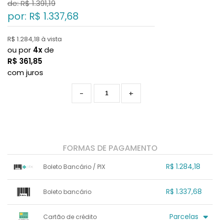
de: R$
1.391,19
por: R$
1.337,68
R$ 1.284,18 à vista
ou por
4x
de
R$
361,85
com juros
-
+
FORMAS DE PAGAMENTO
R$ 1.284,18
Boleto Bancário / PIX
1x sem juros de R$ 1.284,18
.
.
.
.
R$ 1.337,68
Boleto bancário
.
.
.
.
.
.
.
x sem juros de R$ 0,00
.
.
.
.
Parcelas
Cartão de crédito
.
.