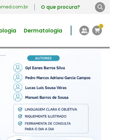
vromed.com.br
0
ologia
Dermatologia