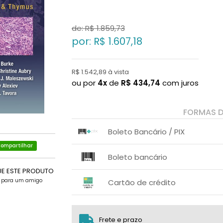
de: R$
1.859,73
por: R$
1.607,18
R$ 1.542,89 à vista
ou por
4x
de
R$
434,74
com juros
FORMAS 
Boleto Bancário / PIX
ompartilhar
1x sem juros de R$ 1.542,89
.
.
.
.
Boleto bancário
.
.
UE ESTE PRODUTO
x sem juros de R$ 0,00
.
.
.
e para um amigo
.
Cartão de crédito
.
.
1x sem juros de R$ 1.607,18
2x sem juros de R$ 803,59
Frete e prazo