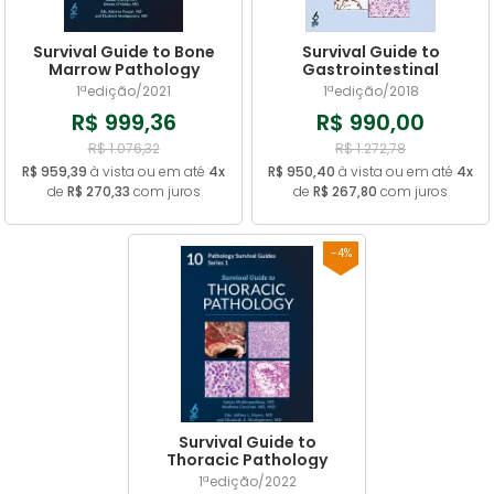
Survival Guide to Bone
Survival Guide to
Marrow Pathology
Gastrointestinal
Mucosal Biopsies
1ªedição/2021
1ªedição/2018
R$ 999,36
R$ 990,00
R$ 1.076,32
R$ 1.272,78
R$ 959,39
à vista ou em até
4x
R$ 950,40
à vista ou em até
4x
de
R$ 270,33
com juros
de
R$ 267,80
com juros
-4%
Survival Guide to
Thoracic Pathology
1ªedição/2022