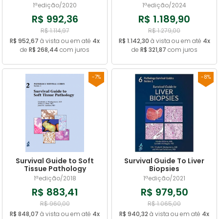
1ªedição/2020
1ªedição/2024
R$ 992,36
R$ 1.189,90
R$ 1.114,97
R$ 1.279,00
R$ 952,67
à vista ou em até
4x
R$ 1.142,30
à vista ou em até
4x
de
R$ 268,44
com juros
de
R$ 321,87
com juros
-7%
-8%
Survival Guide to Soft
Survival Guide To Liver
Tissue Pathology
Biopsies
1ªedição/2018
1ªedição/2021
R$ 883,41
R$ 979,50
R$ 960,00
R$ 1.065,00
R$ 848,07
à vista ou em até
4x
R$ 940,32
à vista ou em até
4x