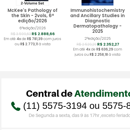
McKee's Pathology of
Immunohistochemistry
the Skin - 2vols, 6ª
and Ancillary Studies in
edição/2026
Diagnostic
Dermatopathology -
Comprar
Compra
6ªedição/2026
2025
R$ 2.888,66
R$ 3.599,63
2ªedição/2025
Em até
4x
de
R$ 781,39
com juros
ou
R$ 2.773,11
à vista
R$ 2.352,27
R$ 2.520,29
Em até
4x
de
R$ 636,29
com
juros ou
R$ 2.258,18
à vista