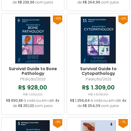
de
R$ 238,96
com juros
de
R$ 264,96
com juros
-10%
-13%
Survival Guide to Bone
Survival Guide to
Pathology
Cytopathology
1ªEdição/2023
1ªedição/2023
R$ 928,00
R$ 1.309,00
R$ 1.032,00
R$ 1.508,90
R$ 890,88
à vista ou em até
4x
R$ 1.256,64
à vista ou em até
4x
de
R$ 251,03
com juros
de
R$ 354,09
com juros
-8%
-7%