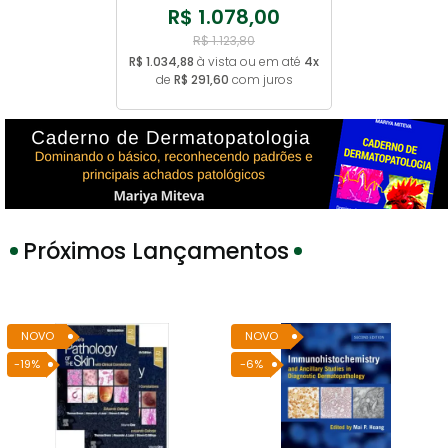
R$ 1.078,00
R$ 1.123,80
R$ 1.034,88
à vista ou em até
4x
de
R$ 291,60
com juros
Próximos Lançamentos
-19%
-6%