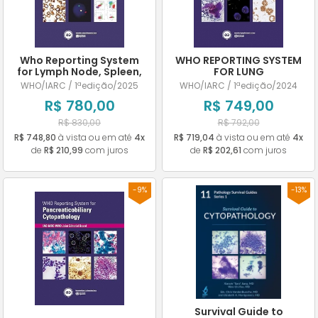
Who Reporting System
WHO REPORTING SYSTEM
for Lymph Node, Spleen,
FOR LUNG
and Thymus
CYTOPATHOLOGY
WHO/IARC / 1ªedição/2025
WHO/IARC / 1ªedição/2024
Cytopathology
R$ 780,00
R$ 749,00
R$ 830,00
R$ 792,00
R$ 748,80
à vista ou em até
4x
R$ 719,04
à vista ou em até
4x
de
R$ 210,99
com juros
de
R$ 202,61
com juros
-9%
-13%
Survival Guide to