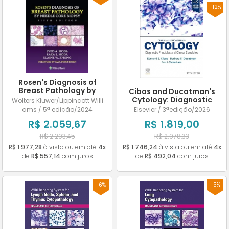
-12%
Rosen's Diagnosis of
Breast Pathology by
Cibas and Ducatman's
Needle Core Biopsy
Cytology: Diagnostic
Wolters Kluwer/Lippincott Willi
Principles and Clinical
ams / 5ª edição/2024
Elsevier / 3ªedição/2026
Correlates
R$ 2.059,67
R$ 1.819,00
R$ 2.203,45
R$ 2.078,33
R$ 1.977,28
à vista ou em até
4x
R$ 1.746,24
à vista ou em até
4x
de
R$ 557,14
com juros
de
R$ 492,04
com juros
-6%
-5%