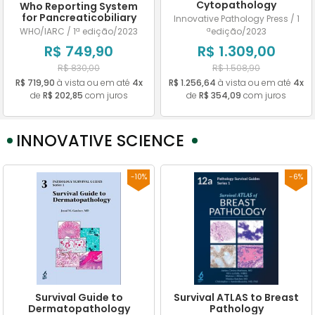
Cytopathology
Who Reporting System
for Pancreaticobiliary
Innovative Pathology Press / 1
Cytopathology
WHO/IARC / 1ª edição/2023
ªedição/2023
R$ 749,90
R$ 1.309,00
R$ 830,00
R$ 1.508,90
R$ 719,90
à vista ou em até
4x
R$ 1.256,64
à vista ou em até
4x
de
R$ 202,85
com juros
de
R$ 354,09
com juros
INNOVATIVE SCIENCE
-10%
-6%
Survival Guide to
Survival ATLAS to Breast
Dermatopathology
Pathology