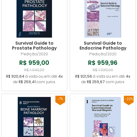
Survival Guide to
Survival Guide to
Prostate Pathology
Endocrine Pathology
1ªedição/2020
1ªedição/2020
R$ 959,00
R$ 959,96
R$ 1.043,20
R$ 1.039,00
R$ 920,64
à vista ou em até
4x
R$ 921,56
à vista ou em até
4x
de
R$ 259,41
com juros
de
R$ 259,67
com juros
-7%
-22%