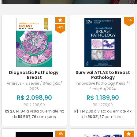
-6%
-8%
Diagnostic Pathology:
Survival ATLAS to Breast
Breast
Pathology
Amirsys - Elsevier / 3ªedição/
Innovative Pathology Press / 1
2025
ªedição/2024
R$ 2.098,90
R$ 1.189,90
R$ 2.298,90
R$ 1.279,00
R$ 2.014,94
à vista ou em até
4x
R$ 1.142,30
à vista ou em até
4x
de
R$ 567,76
com juros
de
R$ 321,87
com juros
-6%