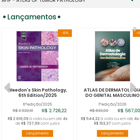
AFIP - ATLAS OF TUMOR PATHOLOGY
CARDIOVASCULAR
TUMOR AND NON-TUMOR PATHOLOGY, SERIES V
Lançamentos
CYTOPATHOLOGY
TUMOR, SERIES IV
DERMATOPATHOLOGY
-6%
-1
NONTUMOR, SERIES I
FORENSIC
GASTROINTESTINAL/LIVER
GYNECOLOGIC/OBSTETRIC
HEAD AND NECK
Weedon's Skin Pathology,
ATLAS DE DERMATOLOGI
6th Edition/2025
DO GENITAL MASCULINO
HEMATOPATHOLOGY
6ªedição/2025
1ªedição/2026
R$ 2.728,22
R$ 567,0
R$ 2.923,10
R$ 630,00
INFECTIOUS DISEASES
R$ 2.619,09
à vista ou em até
4x
R$ 544,32
à vista ou em até
4x
de
R$ 737,99
com juros
R$ 153,37
com juros
MOLECULAR
Lançamento
Lançamento