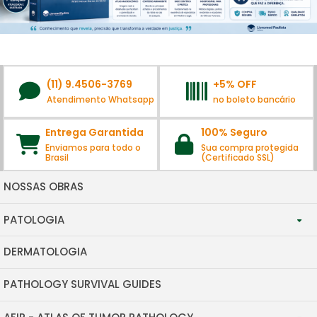
(11) 9.4506-3769
+5% OFF
Atendimento Whatsapp
no boleto bancário
Entrega Garantida
100% Seguro
Enviamos para todo o
Sua compra protegida
Brasil
(Certificado SSL)
NOSSAS OBRAS
PATOLOGIA
DERMATOLOGIA
WHO -CLASSIFICATION OF TUMORS
PATHOLOGY SURVIVAL GUIDES
BONE/SOFT TISSUE