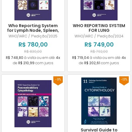
Who Reporting System
WHO REPORTING SYSTEM
for Lymph Node, Spleen,
FOR LUNG
and Thymus
CYTOPATHOLOGY
WHO/IARC / 1ªedição/2025
WHO/IARC / 1ªedição/2024
Cytopathology
R$ 780,00
R$ 749,00
R$ 830,00
R$ 792,00
R$ 748,80
à vista ou em até
4x
R$ 719,04
à vista ou em até
4x
de
R$ 210,99
com juros
de
R$ 202,61
com juros
-9%
-13%
Survival Guide to