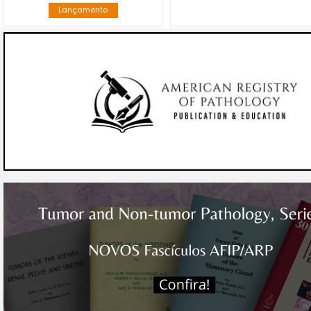
Lançamento
NEUROPATHOLOGY
PEDIATRIC PATHOLOGY
PULMONARY
RENAL
SURGICAL PATHOLOGY
UROLOGIC