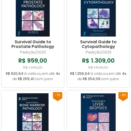
Survival Guide to
Survival Guide to
Prostate Pathology
Cytopathology
1ªedição/2020
1ªedição/2023
R$ 959,00
R$ 1.309,00
R$ 1.043,20
R$ 1.508,90
R$ 920,64
à vista ou em até
4x
R$ 1.256,64
à vista ou em até
4x
de
R$ 259,41
com juros
de
R$ 354,09
com juros
-7%
-8%