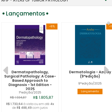
AFIP - ATLAS OF TUMOR PATHOLOGY
CARDIOVASCULAR
TUMOR AND NON-TUMOR PATHOLOGY, SERIES V
Lançamentos
CYTOPATHOLOGY
TUMOR, SERIES IV
DERMATOPATHOLOGY
-6%
-1
NONTUMOR, SERIES I
FORENSIC
GASTROINTESTINAL/LIVER
GYNECOLOGIC/OBSTETRIC
HEAD AND NECK
Dermatopathology,
Dermatologia - Azulay
Surgical Pathology: A Case-
(9ªedição)
Based Approach to
HEMATOPATHOLOGY
9ªedição/2025
Diagnosis - 1st Edition -
2025
Lançamento
1ªedição/2025
INFECTIOUS DISEASES
R$ 1.805,87
R$ 1.934,87
R$ 1.733,64
à vista ou em até
4x
MOLECULAR
de
R$ 488,49
com juros