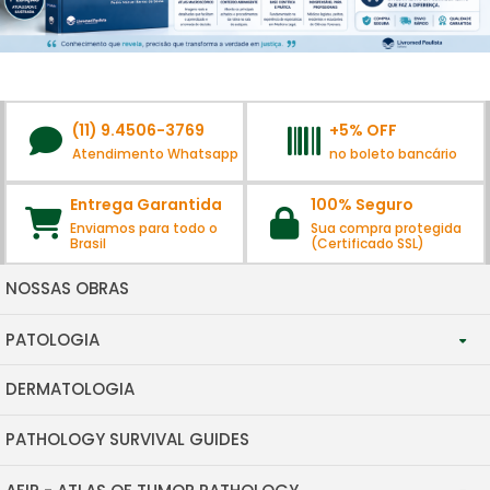
(11) 9.4506-3769
+5% OFF
Atendimento Whatsapp
no boleto bancário
Entrega Garantida
100% Seguro
Enviamos para todo o
Sua compra protegida
Brasil
(Certificado SSL)
NOSSAS OBRAS
PATOLOGIA
DERMATOLOGIA
WHO -CLASSIFICATION OF TUMORS
PATHOLOGY SURVIVAL GUIDES
BONE/SOFT TISSUE