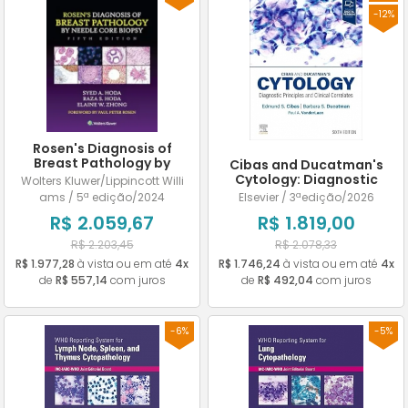
-12%
Rosen's Diagnosis of
Breast Pathology by
Cibas and Ducatman's
Needle Core Biopsy
Cytology: Diagnostic
Wolters Kluwer/Lippincott Willi
Principles and Clinical
ams / 5ª edição/2024
Elsevier / 3ªedição/2026
Correlates
R$ 2.059,67
R$ 1.819,00
R$ 2.203,45
R$ 2.078,33
R$ 1.977,28
à vista ou em até
4x
R$ 1.746,24
à vista ou em até
4x
de
R$ 557,14
com juros
de
R$ 492,04
com juros
-6%
-5%