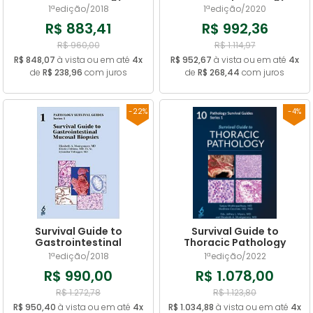
1ªedição/2018
1ªedição/2020
R$ 883,41
R$ 992,36
R$ 960,00
R$ 1.114,97
R$ 848,07
à vista ou em até
4x
R$ 952,67
à vista ou em até
4x
de
R$ 238,96
com juros
de
R$ 268,44
com juros
-22%
-4%
Survival Guide to
Survival Guide to
Gastrointestinal
Thoracic Pathology
Mucosal Biopsies
1ªedição/2018
1ªedição/2022
R$ 990,00
R$ 1.078,00
R$ 1.272,78
R$ 1.123,80
R$ 950,40
à vista ou em até
4x
R$ 1.034,88
à vista ou em até
4x