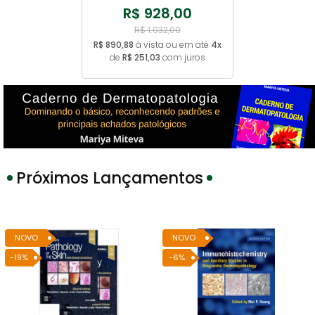
R$ 928,00
R$ 1.032,00
R$ 890,88
à vista ou em até
4x
de
R$ 251,03
com juros
Próximos Lançamentos
-19%
-6%