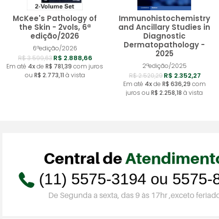
McKee's Pathology of
Immunohistochemistry
the Skin - 2vols, 6ª
and Ancillary Studies in
edição/2026
Diagnostic
Dermatopathology -
Comprar
Compra
6ªedição/2026
2025
R$ 2.888,66
R$ 3.599,63
2ªedição/2025
Em até
4x
de
R$ 781,39
com juros
ou
R$ 2.773,11
à vista
R$ 2.352,27
R$ 2.520,29
Em até
4x
de
R$ 636,29
com
juros ou
R$ 2.258,18
à vista