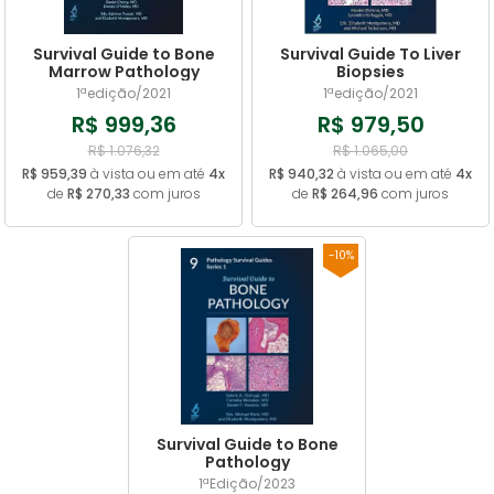
Survival Guide to Bone
Survival Guide To Liver
Marrow Pathology
Biopsies
1ªedição/2021
1ªedição/2021
R$ 999,36
R$ 979,50
R$ 1.076,32
R$ 1.065,00
R$ 959,39
à vista ou em até
4x
R$ 940,32
à vista ou em até
4x
de
R$ 270,33
com juros
de
R$ 264,96
com juros
-10%
Survival Guide to Bone
Pathology
1ªEdição/2023