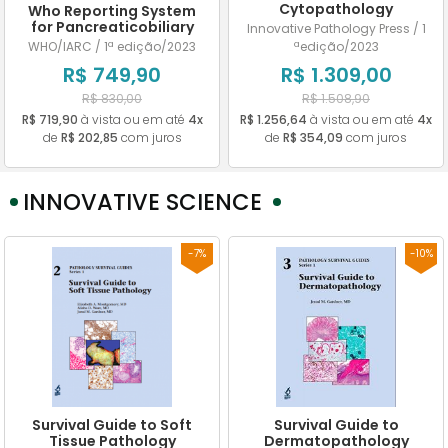
Cytopathology
Who Reporting System
for Pancreaticobiliary
Innovative Pathology Press / 1
Cytopathology
WHO/IARC / 1ª edição/2023
ªedição/2023
R$ 749,90
R$ 1.309,00
R$ 830,00
R$ 1.508,90
R$ 719,90
à vista ou em até
4x
R$ 1.256,64
à vista ou em até
4x
de
R$ 202,85
com juros
de
R$ 354,09
com juros
INNOVATIVE SCIENCE
-7%
-10%
Survival Guide to Soft
Survival Guide to
Tissue Pathology
Dermatopathology