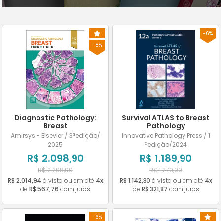
-6%
-8%
Diagnostic Pathology:
Survival ATLAS to Breast
Breast
Pathology
Amirsys - Elsevier / 3ªedição/
Innovative Pathology Press / 1
2025
ªedição/2024
R$ 2.098,90
R$ 1.189,90
R$ 2.298,90
R$ 1.279,00
R$ 2.014,94
à vista ou em até
4x
R$ 1.142,30
à vista ou em até
4x
de
R$ 567,76
com juros
de
R$ 321,87
com juros
-6%