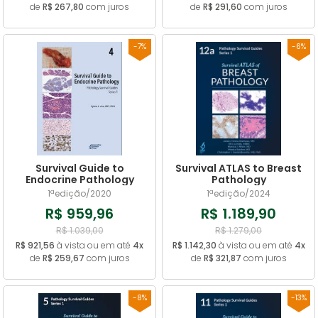
de
R$ 267,80
com juros
de
R$ 291,60
com juros
-7%
-6%
Survival Guide to
Survival ATLAS to Breast
Endocrine Pathology
Pathology
1ªedição/2020
1ªedição/2024
R$ 959,96
R$ 1.189,90
R$ 1.039,00
R$ 1.279,00
R$ 921,56
à vista ou em até
4x
R$ 1.142,30
à vista ou em até
4x
de
R$ 259,67
com juros
de
R$ 321,87
com juros
-8%
-13%