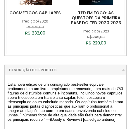
COSMETICOS CAPILARES
TED EM FOCO: AS
QUESTOES DA PRIMEIRA
1ªedição/2020
FASE DO TED 2020 2023
R$ 275,00
1ªedição/2023
R$ 232,00
R$ 245,00
R$ 220,00
DESCRIÇÃO DO PRODUTO
Esta nova edição de um consagrado best-seller equivale
praticamente a um livro completamente renovado, com mais de 750
figuras de distúrbios comuns e incomuns, incluindo novos capítulos
sobre tricoscopia em transplante capilar, teletricoscopia e
tricoscopia do couro cabeludo raspado. Os capítulos também listam
as principais pistas diagnósticas que auxiliam o profissional a
chegar ao diagnóstico correto em casos envolvendo cabelos ou
unhas. “Inúmeras fotos de alta qualidade são úteis para demonstrar
os principais recurso ” —(Doody`s Reviews) [da edição anterior]