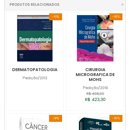
PRODUTOS RELACIONADOS
-11%
-15%
DERMATOPATOLOGIA
CIRURGIA
MICROGRAFICA DE
1ªedição/2012
MOHS
1ªedição/2019
R$ 498,00
R$ 423,30
-9%
-15%