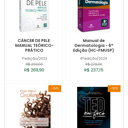
CÂNCER DE PELE:
Manual de
MANUAL TEÓRICO-
Dermatologia - 6ª
PRÁTICO
Edição (HC-FMUSP)
1ªedição/2022
6ªedição/2024
R$ 299,00
R$ 279,00
R$ 269,90
R$ 237,15
-15%
-10%