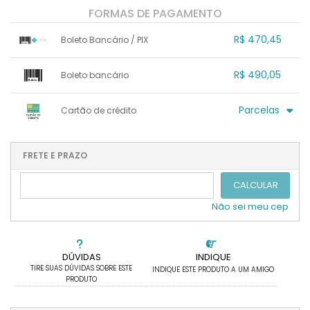
FORMAS DE PAGAMENTO
R$ 470,45
Boleto Bancário / PIX
1x sem juros de R$ 470,45
.
.
.
.
R$ 490,05
Boleto bancário
.
.
.
.
.
.
.
x sem juros de R$ 0,00
.
.
.
.
Parcelas
Cartão de crédito
.
.
.
.
.
.
.
1x sem juros de R$ 490,05
4x com juros de R$ 132,56
2x sem juros de R$ 245,03
.
.
FRETE E PRAZO
.
.
.
.
3x sem juros de R$ 163,35
.
.
CALCULAR
Não sei meu cep
DÚVIDAS
INDIQUE
TIRE SUAS DÚVIDAS SOBRE ESTE
INDIQUE ESTE PRODUTO A UM AMIGO
PRODUTO