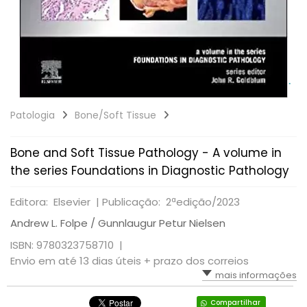
Patologia
Bone/Soft Tissue
Bone and Soft Tissue Pathology - A volume in
the series Foundations in Diagnostic Pathology
Editora: Elsevier |
Publicação: 2ªedição/2023
Andrew L. Folpe / Gunnlaugur Petur Nielsen
ISBN: 9780323758710 |
Envio em até 13 dias úteis + prazo dos correios
mais informações
Compartilhar