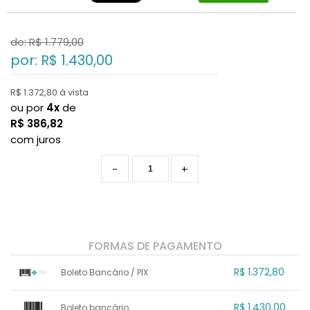
de: R$
1.779,00
por: R$
1.430,00
R$ 1.372,80 à vista
ou por
4x
de
R$
386,82
com juros
-
+
FORMAS DE PAGAMENTO
R$ 1.372,80
Boleto Bancário / PIX
1x sem juros de R$ 1.372,80
.
.
.
.
R$ 1.430,00
Boleto bancário
.