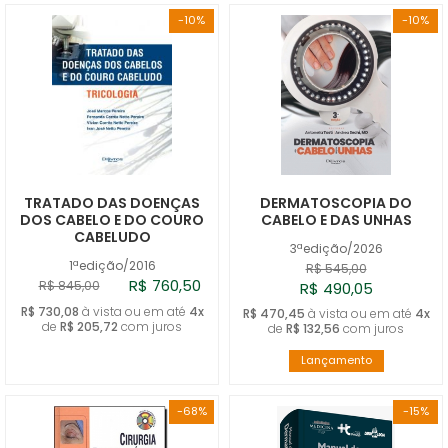
-10%
-10%
TRATADO DAS DOENÇAS
DERMATOSCOPIA DO
DOS CABELO E DO COURO
CABELO E DAS UNHAS
CABELUDO
3ªedição/2026
1ªedição/2016
R$ 545,00
R$ 760,50
R$ 845,00
R$ 490,05
R$ 730,08
à vista ou em até
4x
R$ 470,45
à vista ou em até
4x
de
R$ 205,72
com juros
de
R$ 132,56
com juros
Lançamento
-68%
-15%