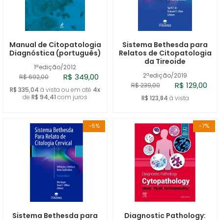
Manual de Citopatologia
Sistema Bethesda para
Diagnóstica (português)
Relatos de Citopatologia
da Tireoide
1ªedição/2012
2ªedição/2019
R$ 349,00
R$ 692,00
R$ 129,00
R$ 239,00
R$ 335,04
à vista ou em até
4x
de
R$ 94,41
com juros
R$ 123,84
à vista
-5%
-7%
Sistema Bethesda para
Diagnostic Pathology: