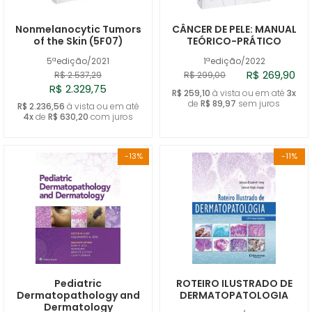
Nonmelanocytic Tumors
CÂNCER DE PELE: MANUAL
of the Skin (5F07)
TEÓRICO-PRÁTICO
5ªedição/2021
1ªedição/2022
R$ 269,90
R$ 2.537,29
R$ 299,00
R$ 2.329,75
R$ 259,10
à vista ou em até
3x
de
R$ 89,97
sem juros
R$ 2.236,56
à vista ou em até
4x
de
R$ 630,20
com juros
-13%
-11%
Pediatric
ROTEIRO ILUSTRADO DE
Dermatopathology and
DERMATOPATOLOGIA
Dermatology