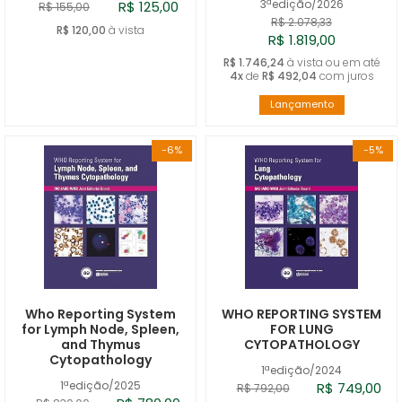
3ªedição/2026
R$ 125,00
R$ 155,00
R$ 2.078,33
R$ 120,00
à vista
R$ 1.819,00
R$ 1.746,24
à vista ou em até
4x
de
R$ 492,04
com juros
Lançamento
-6%
-5%
Who Reporting System
WHO REPORTING SYSTEM
for Lymph Node, Spleen,
FOR LUNG
and Thymus
CYTOPATHOLOGY
Cytopathology
1ªedição/2024
1ªedição/2025
R$ 749,00
R$ 792,00