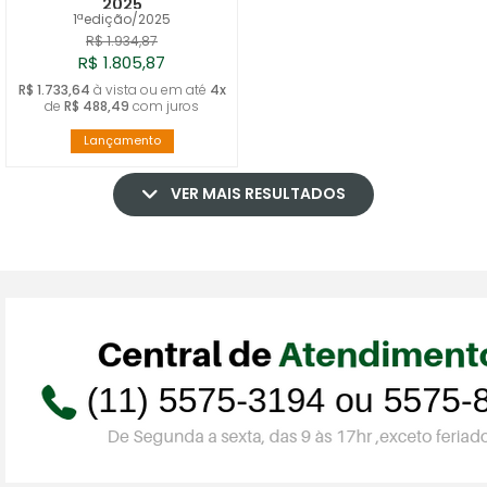
2025
1ªedição/2025
R$ 1.934,87
R$ 1.805,87
R$ 1.733,64
à vista ou em até
4x
de
R$ 488,49
com juros
Lançamento
VER MAIS RESULTADOS