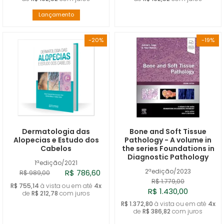
Lançamento
-20%
-19%
Dermatologia das
Bone and Soft Tissue
Alopecias e Estudo dos
Pathology - A volume in
Cabelos
the series Foundations in
Diagnostic Pathology
1ªedição/2021
2ªedição/2023
R$ 786,60
R$ 989,00
R$ 1.779,00
R$ 755,14
à vista ou em até
4x
R$ 1.430,00
de
R$ 212,78
com juros
R$ 1.372,80
à vista ou em até
4x
de
R$ 386,82
com juros