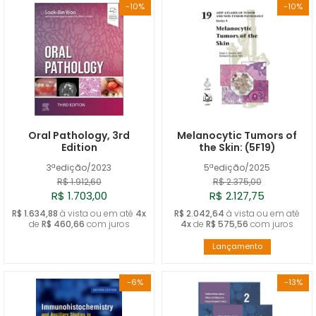
-10%
-10%
Oral Pathology, 3rd
Melanocytic Tumors of
Edition
the Skin: (5F19)
3ªedição/2023
5ªedição/2025
R$ 1.912,60
R$ 2.375,00
R$ 1.703,00
R$ 2.127,75
R$ 1.634,88
à vista ou em até
4x
R$ 2.042,64
à vista ou em até
de
R$ 460,66
com juros
4x
de
R$ 575,56
com juros
Lançamento
-6%
-13%