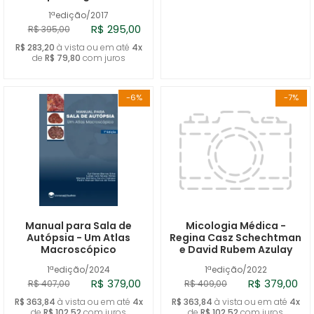
1ªedição/2017
R$ 295,00
R$ 395,00
R$ 283,20
à vista ou em até
4x
de
R$ 79,80
com juros
-6%
-7%
Manual para Sala de
Micologia Médica -
Autópsia - Um Atlas
Regina Casz Schechtman
Macroscópico
e David Rubem Azulay
1ªedição/2024
1ªedição/2022
R$ 379,00
R$ 379,00
R$ 407,00
R$ 409,00
R$ 363,84
à vista ou em até
4x
R$ 363,84
à vista ou em até
4x
de
R$ 102,52
com juros
de
R$ 102,52
com juros