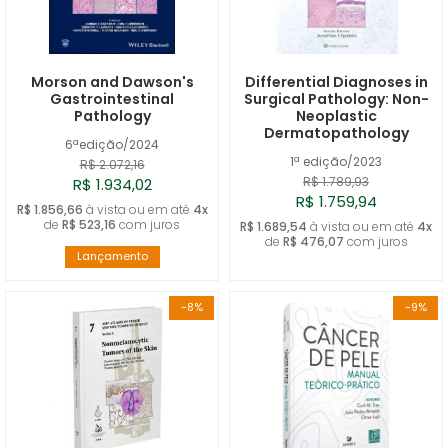
Morson and Dawson's
Differential Diagnoses in
Gastrointestinal
Surgical Pathology: Non-
Pathology
Neoplastic
Dermatopathology
6ªedição/2024
1ª edição/2023
R$ 2.072,16
R$ 1.789,93
R$ 1.934,02
R$ 1.759,94
R$ 1.856,66
à vista ou em até
4x
de
R$ 523,16
com juros
R$ 1.689,54
à vista ou em até
4x
de
R$ 476,07
com juros
Lançamento
-8%
-9%