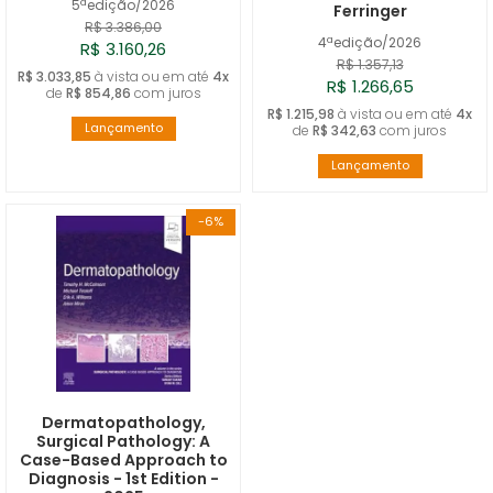
5ªedição/2026
Ferringer
R$ 3.386,00
4ªedição/2026
R$ 3.160,26
R$ 1.357,13
R$ 3.033,85
à vista ou em até
4x
R$ 1.266,65
de
R$ 854,86
com juros
R$ 1.215,98
à vista ou em até
4x
Lançamento
de
R$ 342,63
com juros
Lançamento
-6%
Dermatopathology,
Surgical Pathology: A
Case-Based Approach to
Diagnosis - 1st Edition -