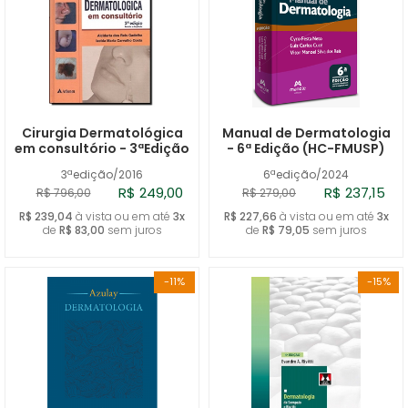
Cirurgia Dermatológica
Manual de Dermatologia
em consultório - 3ªEdição
- 6ª Edição (HC-FMUSP)
3ªedição/2016
6ªedição/2024
R$ 249,00
R$ 237,15
R$ 796,00
R$ 279,00
R$ 239,04
à vista ou em até
3x
R$ 227,66
à vista ou em até
3x
de
R$ 83,00
sem juros
de
R$ 79,05
sem juros
-11%
-15%