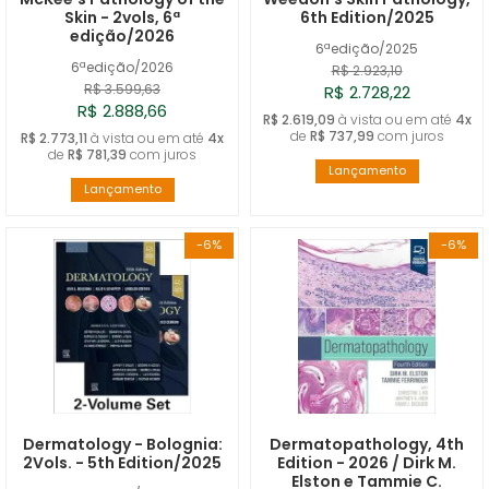
Skin - 2vols, 6ª
6th Edition/2025
edição/2026
6ªedição/2025
6ªedição/2026
R$ 2.923,10
R$ 3.599,63
R$ 2.728,22
R$ 2.888,66
R$ 2.619,09
à vista ou em até
4x
de
R$ 737,99
com juros
R$ 2.773,11
à vista ou em até
4x
de
R$ 781,39
com juros
Lançamento
Lançamento
-6%
-6%
Dermatology - Bolognia:
Dermatopathology, 4th
2Vols. - 5th Edition/2025
Edition - 2026 / Dirk M.
Elston e Tammie C.