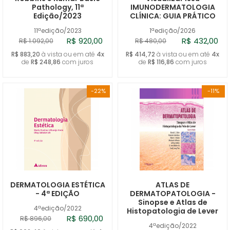
Pathology, 11ª
IMUNODERMATOLOGIA
Edição/2023
CLÍNICA: GUIA PRÁTICO
11ªedição/2023
1ªedição/2026
R$ 920,00
R$ 432,00
R$ 1.092,00
R$ 480,00
R$ 883,20
à vista ou em até
4x
R$ 414,72
à vista ou em até
4x
de
R$ 248,86
com juros
de
R$ 116,86
com juros
-22%
-11%
DERMATOLOGIA ESTÉTICA
ATLAS DE
- 4ª EDIÇÃO
DERMATOPATOLOGIA -
Sinopse e Atlas de
4ªedição/2022
Histopatologia de Lever
R$ 690,00
R$ 896,00
4ªedição/2022