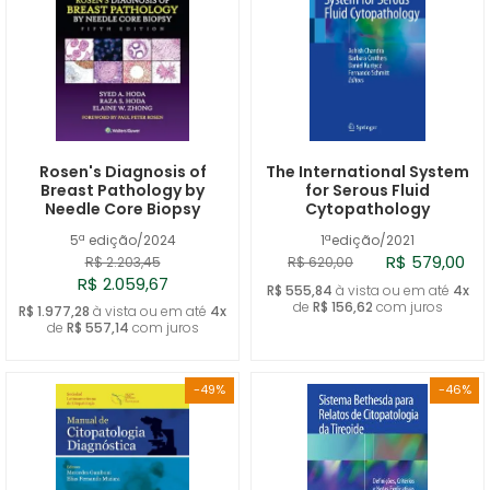
Rosen's Diagnosis of
The International System
Breast Pathology by
for Serous Fluid
Needle Core Biopsy
Cytopathology
5ª edição/2024
1ªedição/2021
R$ 579,00
R$ 2.203,45
R$ 620,00
R$ 2.059,67
R$ 555,84
à vista ou em até
4x
de
R$ 156,62
com juros
R$ 1.977,28
à vista ou em até
4x
de
R$ 557,14
com juros
-49%
-46%