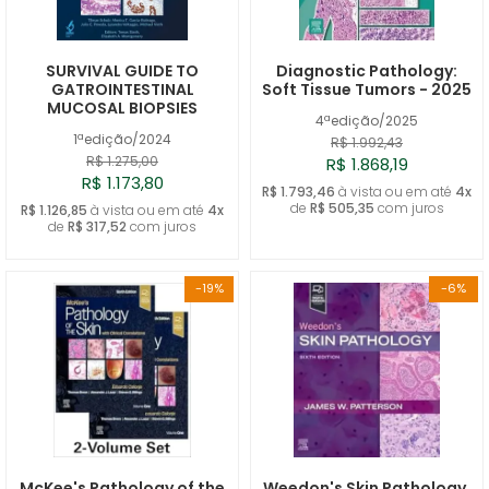
SURVIVAL GUIDE TO
Diagnostic Pathology:
GATROINTESTINAL
Soft Tissue Tumors - 2025
MUCOSAL BIOPSIES
4ªedição/2025
1ªedição/2024
R$ 1.992,43
R$ 1.275,00
R$ 1.868,19
R$ 1.173,80
R$ 1.793,46
à vista ou em até
4x
de
R$ 505,35
com juros
R$ 1.126,85
à vista ou em até
4x
de
R$ 317,52
com juros
-19%
-6%
McKee's Pathology of the
Weedon's Skin Pathology,