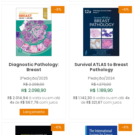
-8%
-6%
Diagnostic Pathology:
Survival ATLAS to Breast
Breast
Pathology
3ªedição/2025
1ªedição/2024
R$ 2.298,90
R$ 1.279,00
R$ 2.098,90
R$ 1.189,90
R$ 2.014,94
à vista ou em até
R$ 1.142,30
à vista ou em até
4x
4x
de
R$ 567,76
com juros
de
R$ 321,87
com juros
Lançamento
-6%
-6%