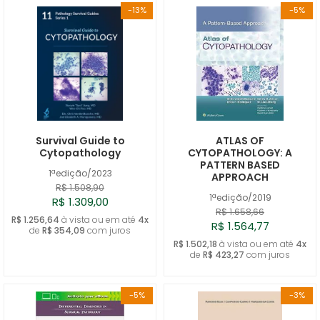
-13%
-5%
Survival Guide to
ATLAS OF
Cytopathology
CYTOPATHOLOGY: A
PATTERN BASED
1ªedição/2023
APPROACH
R$ 1.508,90
1ªedição/2019
R$ 1.309,00
R$ 1.658,66
R$ 1.256,64
à vista ou em até
4x
R$ 1.564,77
de
R$ 354,09
com juros
R$ 1.502,18
à vista ou em até
4x
de
R$ 423,27
com juros
-5%
-3%