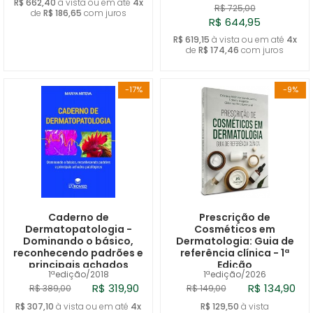
R$ 662,40
à vista ou em até
4x
R$ 725,00
de
R$ 186,65
com juros
R$ 644,95
R$ 619,15
à vista ou em até
4x
de
R$ 174,46
com juros
-17%
-9%
Caderno de
Prescrição de
Dermatopatologia -
Cosméticos em
Dominando o básico,
Dermatologia: Guia de
reconhecendo padrões e
referência clínica - 1ª
principais achados
Edição
1ªedição/2018
1ªedição/2026
patológicos
R$ 319,90
R$ 134,90
R$ 389,00
R$ 149,00
R$ 307,10
à vista ou em até
4x
R$ 129,50
à vista