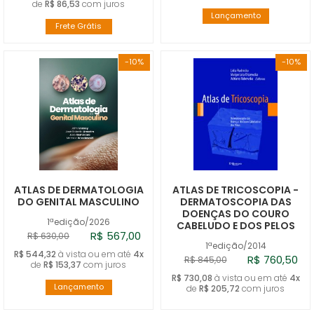
de
R$ 86,53
com juros
Lançamento
Frete Grátis
-10%
-10%
ATLAS DE DERMATOLOGIA
ATLAS DE TRICOSCOPIA -
DO GENITAL MASCULINO
DERMATOSCOPIA DAS
DOENÇAS DO COURO
1ªedição/2026
CABELUDO E DOS PELOS
R$ 567,00
R$ 630,00
1ªedição/2014
R$ 544,32
à vista ou em até
4x
R$ 760,50
R$ 845,00
de
R$ 153,37
com juros
R$ 730,08
à vista ou em até
4x
Lançamento
de
R$ 205,72
com juros