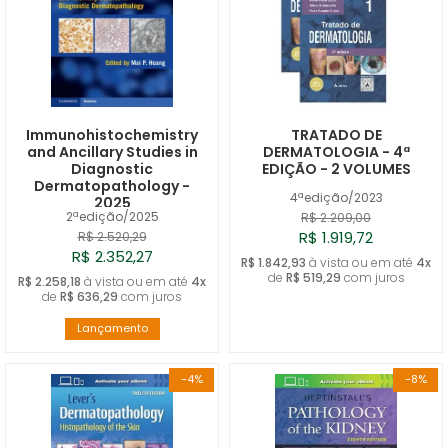
Immunohistochemistry
TRATADO DE
and Ancillary Studies in
DERMATOLOGIA - 4ª
Diagnostic
EDIÇÃO - 2 VOLUMES
Dermatopathology -
4ªedição/2023
2025
2ªedição/2025
R$ 2.209,00
R$ 1.919,72
R$ 2.520,29
R$ 2.352,27
R$ 1.842,93
à vista ou em até
4x
de
R$ 519,29
com juros
R$ 2.258,18
à vista ou em até
4x
de
R$ 636,29
com juros
Lançamento
-4%
-8%