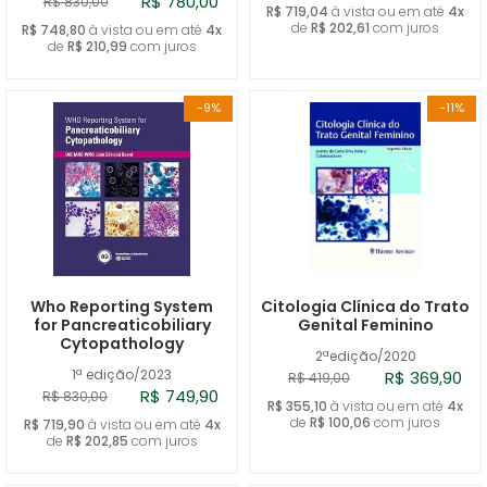
R$ 780,00
R$ 830,00
R$ 719,04
à vista ou em até
4x
de
R$ 202,61
com juros
R$ 748,80
à vista ou em até
4x
de
R$ 210,99
com juros
-9%
-11%
Who Reporting System
Citologia Clínica do Trato
for Pancreaticobiliary
Genital Feminino
Cytopathology
2ªedição/2020
1ª edição/2023
R$ 369,90
R$ 419,00
R$ 749,90
R$ 830,00
R$ 355,10
à vista ou em até
4x
de
R$ 100,06
com juros
R$ 719,90
à vista ou em até
4x
de
R$ 202,85
com juros