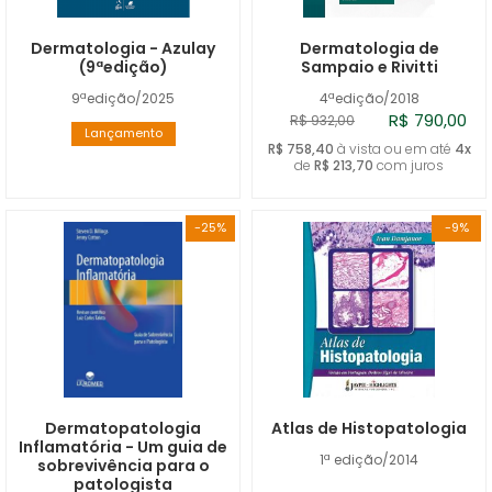
Dermatologia - Azulay
Dermatologia de
(9ªedição)
Sampaio e Rivitti
9ªedição/2025
4ªedição/2018
R$ 790,00
R$ 932,00
Lançamento
R$ 758,40
à vista ou em até
4x
de
R$ 213,70
com juros
-25%
-9%
Dermatopatologia
Atlas de Histopatologia
Inflamatória - Um guia de
1ª edição/2014
sobrevivência para o
patologista