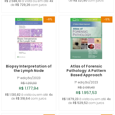
de
R$ 321,90
com juros
R$ 2.588,10
à vista ou em até
4x
de
R$ 729,26
com juros
-8%
-5%
Biopsy Interpretation of
Atlas of Forensic
the Lymph Node
Pathology: A Pattern
Based Approach
1ª edição/2023
1ª edição/2023
R$ 1.291,93
R$ 2.081,43
R$ 1.177,94
R$ 1.957,53
R$ 1.130,82
à vista ou em até
4x
de
R$ 318,64
com juros
R$ 1.879,23
à vista ou em até
4x
de
R$ 529,52
com juros