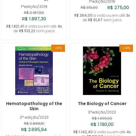
1ªedição/2016
1ªedição/2019
R$ 275,00
R$ 310,00
R$ 2.187,50
R$ 264,00
à vista ou em até
3x
R$ 1.897,30
de
R$ 91,67
sem juros
R$ 1.821,41
à vista ou em até
4x
de
R$ 513,22
com juros
-6%
-14%
Hematopathology of the
The Biology of Cancer
Skin
3ªedição/2023
2ª edição/2023
R$ 1.390,00
R$ 2.888,51
R$ 1.190,00
R$ 2.695,94
R$ 1.142,40
à vista ou em até
4x