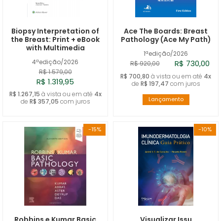
A - Z
Biopsy Interpretation of
Ace The Boards: Breast
the Breast: Print + eBook
Pathology (Ace My Path)
with Multimedia
1ªedição/2026
4ªedição/2026
R$ 730,00
R$ 920,00
R$ 1.579,00
R$ 700,80
à vista ou em até
4x
R$ 1.319,95
de
R$ 197,47
com juros
R$ 1.267,15
à vista ou em até
4x
Lançamento
de
R$ 357,05
com juros
-15%
-10%
Robbins e Kumar Basic
Visualizar Issu