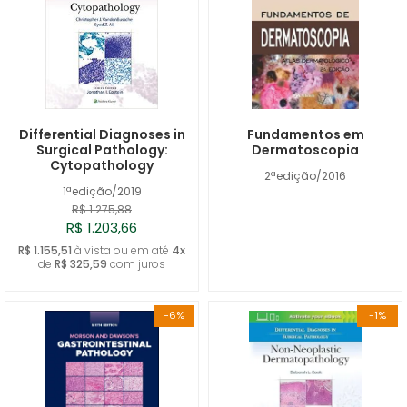
Differential Diagnoses in
Fundamentos em
Surgical Pathology:
Dermatoscopia
Cytopathology
2ªedição/2016
1ªedição/2019
R$ 1.275,88
R$ 1.203,66
R$ 1.155,51
à vista ou em até
4x
de
R$ 325,59
com juros
-6%
-1%