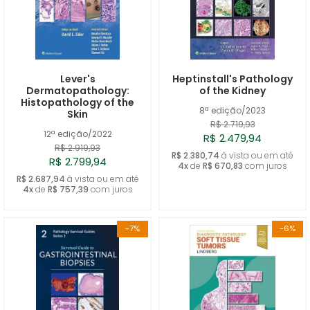
Lever's
Heptinstall's Pathology
Dermatopathology:
of the Kidney
Histopathology of the
8ª edição/2023
Skin
R$ 2.719,93
12ª edição/2022
R$ 2.479,94
R$ 2.919,93
R$ 2.380,74
à vista ou em até
R$ 2.799,94
4x
de
R$ 670,83
com juros
R$ 2.687,94
à vista ou em até
4x
de
R$ 757,39
com juros
-7%
-6%