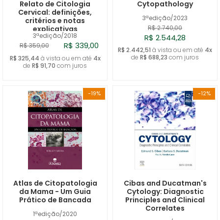
Relato de Citologia
Cytopathology
Cervical: definições,
3ªedição/2023
critérios e notas
R$ 2.740,00
explicativas
3ªedição/2018
R$ 2.544,28
R$ 339,00
R$ 359,00
R$ 2.442,51
à vista ou em até
4x
de
R$ 688,23
com juros
R$ 325,44
à vista ou em até
4x
de
R$ 91,70
com juros
-19%
-12%
Atlas de Citopatologia
Cibas and Ducatman's
da Mama - Um Guia
Cytology: Diagnostic
Prático de Bancada
Principles and Clinical
Correlates
1ªedição/2020